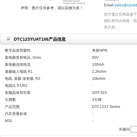
Email:
sales@szcwd
声明：图片仅供参考，请以实物为准！
您可通过官网直接下
团队将同步审核；线
务代表。
DTC123YUAT106产品信息
数字晶体管极性
单路NPN
集电极发射电压, Vceo
50V
集电极连续电流
100mA
基极输入电阻 R1
2.2kohm
电阻, 基极-发射极, R2
10kohm
电阻比 R1/R2
-
射频晶体管封装
SOT-323
引脚数
3引脚
产品范围
DTC123Y Series
汽车质量标准
-
MSL
-
关键词