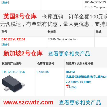
[
更多
]
100MA SOT-323
RoHS: Complian
英国8号仓库
仓库直销，订单金额100元起订
元含税运，有单就有优惠，量大更优惠，支持
型号
制造商
描述
DTC123YUAT106
ROHM Semiconductor
[
更多
]
新加坡2号仓库
查看更多相关产品
制造商产品编号
仓库库存编号
制造商 / 说明 / 规格书
DTC123YUAT106
1680255
ROHM
晶体管 双极预偏置/数字, 单路NPN, 5
2.2 kohm, 10 kohm
(EN)
www.szcwdz.com
查看更多相关产品