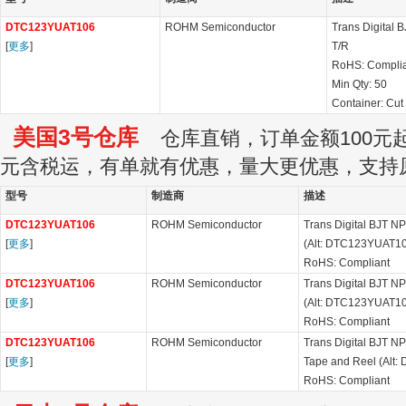
DTC123YUAT106
ROHM Semiconductor
Trans Digital
[
更多
]
T/R
RoHS: Compli
Min Qty:
50
Container:
Cut
美国3号仓库
仓库直销，订单金额100元起订
元含税运，有单就有优惠，量大更优惠，支持
型号
制造商
描述
DTC123YUAT106
ROHM Semiconductor
Trans Digital BJT 
[
更多
]
(Alt: DTC123YUAT1
RoHS: Compliant
DTC123YUAT106
ROHM Semiconductor
Trans Digital BJT 
[
更多
]
(Alt: DTC123YUAT1
RoHS: Compliant
DTC123YUAT106
ROHM Semiconductor
Trans Digital BJT N
[
更多
]
Tape and Reel (Alt
RoHS: Compliant