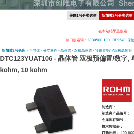
美国1号分类选型
新加坡2号分类选型
在本站结果里搜索：
热门搜索词：
28B0500-100
IRF9540
保
新加坡2号仓库
>
半导体 - 分立器件
>
晶体管
>
双极晶体管
>
预偏置/数字双极晶体管
DTC123YUAT106 -
晶体管 双极预偏置/数字, 单路NP
kohm, 10 kohm
制造商：
制造商产品编号：
仓库库存编号：
技术数据表：
订购热线：
400-900