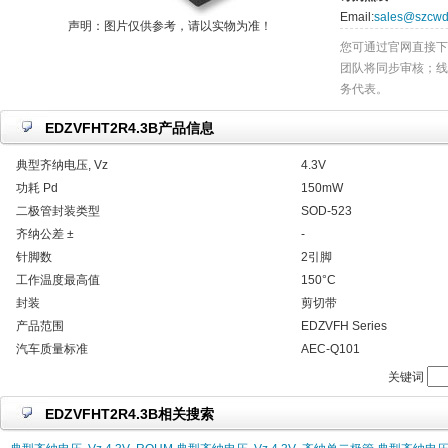
Email:
sales@szcwd
声明：图片仅供参考，请以实物为准！
您可通过官网直接下
团队将同步审核；线
务代表。
EDZVFHT2R4.3B产品信息
典型齐纳电压, Vz
4.3V
功耗 Pd
150mW
二极管封装类型
SOD-523
齐纳公差 ±
-
针脚数
2引脚
工作温度最高值
150°C
封装
剪切带
产品范围
EDZVFH Series
汽车质量标准
AEC-Q101
关键词
EDZVFHT2R4.3B相关搜索