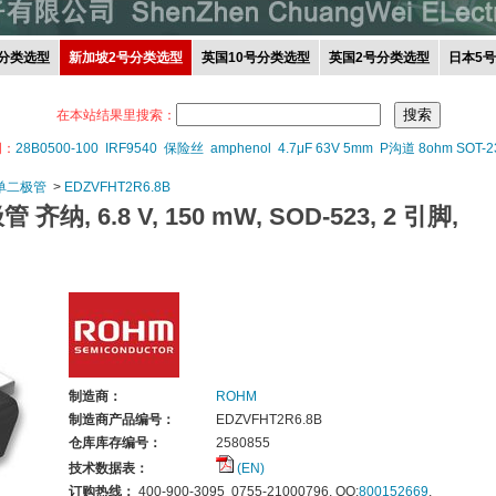
分类选型
新加坡2号分类选型
英国10号分类选型
英国2号分类选型
日本5
在本站结果里搜索：
词：
28B0500-100
IRF9540
保险丝
amphenol
4.7μF 63V 5mm
P沟道 8ohm SOT-2
单二极管
>
EDZVFHT2R6.8B
齐纳, 6.8 V, 150 mW, SOD-523, 2 引脚,
制造商：
ROHM
制造商产品编号：
EDZVFHT2R6.8B
仓库库存编号：
2580855
技术数据表：
(EN)
订购热线：
400-900-3095 0755-21000796, QQ:
800152669
,