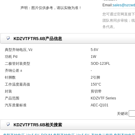
Email:
sales@szcwd
声明：图片仅供参考，请以实物为准！
您可通过官网直接下
团队将同步审核；线
务代表。
KDZVTFTR5.6B产品信息
典型齐纳电压, Vz
5.6V
功耗 Pd
1W
二极管封装类型
SOD-123FL
齐纳公差 ±
-
针脚数
2引脚
工作温度最高值
150°C
封装
剪切带
产品范围
KDZVTF Series
汽车质量标准
AEC-Q101
关键词
KDZVTFTR5.6B相关搜索