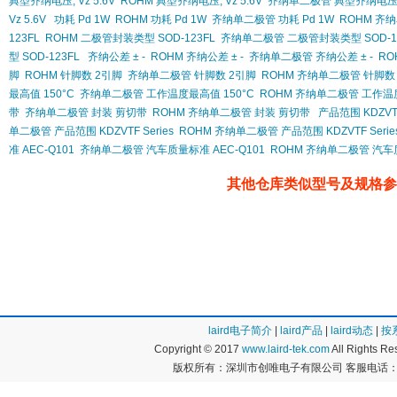
典型齐纳电压, Vz 5.6V
ROHM 典型齐纳电压, Vz 5.6V
齐纳单二极管 典型齐纳电压, V
Vz 5.6V
功耗 Pd 1W
ROHM 功耗 Pd 1W
齐纳单二极管 功耗 Pd 1W
ROHM 齐纳
123FL
ROHM 二极管封装类型 SOD-123FL
齐纳单二极管 二极管封装类型 SOD-12
型 SOD-123FL
齐纳公差 ± -
ROHM 齐纳公差 ± -
齐纳单二极管 齐纳公差 ± -
RO
脚
ROHM 针脚数 2引脚
齐纳单二极管 针脚数 2引脚
ROHM 齐纳单二极管 针脚数
最高值 150°C
齐纳单二极管 工作温度最高值 150°C
ROHM 齐纳单二极管 工作温度
带
齐纳单二极管 封装 剪切带
ROHM 齐纳单二极管 封装 剪切带
产品范围 KDZVTF
单二极管 产品范围 KDZVTF Series
ROHM 齐纳单二极管 产品范围 KDZVTF Serie
准 AEC-Q101
齐纳单二极管 汽车质量标准 AEC-Q101
ROHM 齐纳单二极管 汽车质
其他仓库类似型号及规格参
laird电子简介
|
laird产品
|
laird动态
|
按
Copyright © 2017
www.laird-tek.com
All Rights 
版权所有：深圳市创唯电子有限公司 客服电话：400