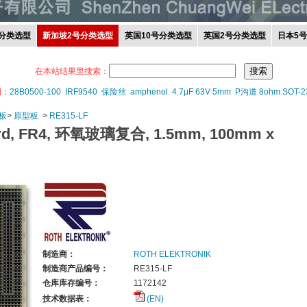
分类选型
新加坡2号分类选型
英国10号分类选型
英国2号分类选型
日本5
在本站结果里搜索：
词：
28B0500-100
IRF9540
保险丝
amphenol
4.7μF 63V 5mm
P沟道 8ohm SOT-2
板
>
原型板
>
RE315-LF
rd, FR4, 环氧玻璃复合, 1.5mm, 100mm x
制造商：
ROTH ELEKTRONIK
制造商产品编号：
RE315-LF
仓库库存编号：
1172142
技术数据表：
(EN)