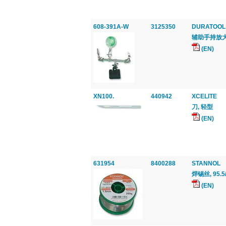
608-391A-W
3125350
DURATOOL
辅助手持放
(EN)
XN100.
440942
XCELITE
刀, 轻型
(EN)
631954
8400288
STANNOL
焊锡丝, 95.5/
(EN)