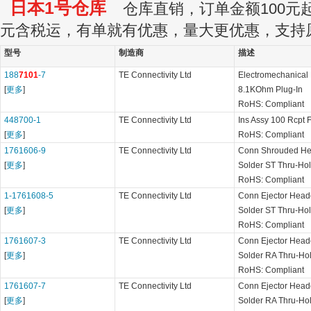
日本1号仓库
仓库直销，订单金额100元起订
元含税运，有单就有优惠，量大更优惠，支持
型号
制造商
描述
188
7101
-7
TE Connectivity Ltd
Electromechanica
[
更多
]
8.1KOhm Plug-In
RoHS: Compliant
448700-1
TE Connectivity Ltd
Ins Assy 100 Rcpt 
[
更多
]
RoHS: Compliant
1761606-9
TE Connectivity Ltd
Conn Shrouded H
[
更多
]
Solder ST Thru-Ho
RoHS: Compliant
1-1761608-5
TE Connectivity Ltd
Conn Ejector Hea
[
更多
]
Solder ST Thru-Ho
RoHS: Compliant
1761607-3
TE Connectivity Ltd
Conn Ejector Hea
[
更多
]
Solder RA Thru-Ho
RoHS: Compliant
1761607-7
TE Connectivity Ltd
Conn Ejector Hea
[
更多
]
Solder RA Thru-Ho