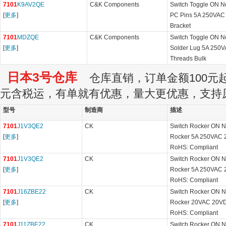
7101
K9AV2QE
C&K Components
Switch Toggle ON 
[
更多
]
PC Pins 5A 250VAC
Bracket
7101
MDZQE
C&K Components
Switch Toggle ON 
[
更多
]
Solder Lug 5A 250V
Threads Bulk
日本3号仓库
仓库直销，订单金额100元起订
元含税运，有单就有优惠，量大更优惠，支持
型号
制造商
描述
7101
J1V3QE2
CK
Switch Rocker ON 
[
更多
]
Rocker 5A 250VAC 
RoHS: Compliant
7101
J1V3QE2
CK
Switch Rocker ON 
[
更多
]
Rocker 5A 250VAC 
RoHS: Compliant
7101
J16ZBE22
CK
Switch Rocker ON 
[
更多
]
Rocker 20VAC 20VD
RoHS: Compliant
7101
J11ZBE22
CK
Switch Rocker ON 