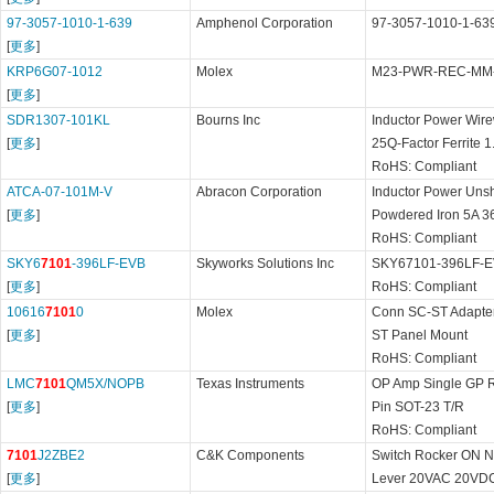
97-3057-1010-1-639
Amphenol Corporation
97-3057-1010-1-63
[
更多
]
KRP6G07-1012
Molex
M23-PWR-REC-MM-
[
更多
]
SDR1307-101KL
Bourns Inc
Inductor Power Wi
[
更多
]
25Q-Factor Ferrite
RoHS: Compliant
ATCA-07-101M-V
Abracon Corporation
Inductor Power Uns
[
更多
]
Powdered Iron 5A
RoHS: Compliant
SKY6
7101
-396LF-EVB
Skyworks Solutions Inc
SKY67101-396LF-
[
更多
]
RoHS: Compliant
10616
7101
0
Molex
Conn SC-ST Adapte
[
更多
]
ST Panel Mount
RoHS: Compliant
LMC
7101
QM5X/NOPB
Texas Instruments
OP Amp Single GP R-
[
更多
]
Pin SOT-23 T/R
RoHS: Compliant
7101
J2ZBE2
C&K Components
Switch Rocker ON 
[
更多
]
Lever 20VAC 20VDC