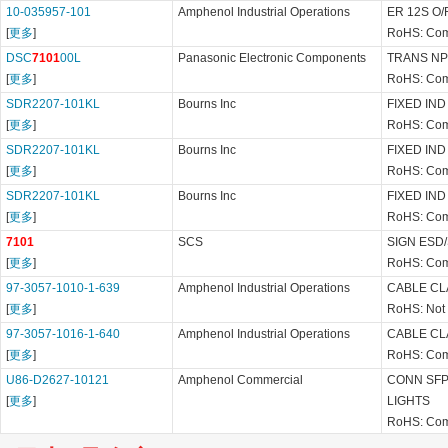
10-035957-101
Amphenol Industrial Operations
ER 12S O/
[
更多
]
RoHS: Com
DSC
7101
00L
Panasonic Electronic Components
TRANS NPN
[
更多
]
RoHS: Com
SDR2207-101KL
Bourns Inc
FIXED IND
[
更多
]
RoHS: Com
SDR2207-101KL
Bourns Inc
FIXED IND
[
更多
]
RoHS: Com
SDR2207-101KL
Bourns Inc
FIXED IND
[
更多
]
RoHS: Com
7101
SCS
SIGN ESD/
[
更多
]
RoHS: Com
97-3057-1010-1-639
Amphenol Industrial Operations
CABLE CLA
[
更多
]
RoHS: Not
97-3057-1016-1-640
Amphenol Industrial Operations
CABLE CLA
[
更多
]
RoHS: Com
U86-D2627-10121
Amphenol Commercial
CONN SFP
[
更多
]
LIGHTS
RoHS: Com