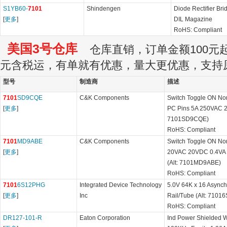
S1YB60-
7101
Shindengen
Diode Rectifier Br
[
更多
]
DIL Magazine
RoHS: Compliant
美国3号仓库
仓库直销，订单金额100元起订
元含税运，有单就有优惠，量大更优惠，支持
型号
制造商
描述
7101
SD9CQE
C&K Components
Switch Toggle ON N
[
更多
]
PC Pins 5A 250VAC 2
7101SD9CQE)
RoHS: Compliant
7101
MD9ABE
C&K Components
Switch Toggle ON No
[
更多
]
20VAC 20VDC 0.4VA P
(Alt: 7101MD9ABE)
RoHS: Compliant
7101
6S12PHG
Integrated Device Technology
5.0V 64K x 16 Asynch
[
更多
]
Inc
Rail/Tube (Alt: 710
RoHS: Compliant
DR127-101-R
Eaton Corporation
Ind Power Shielded