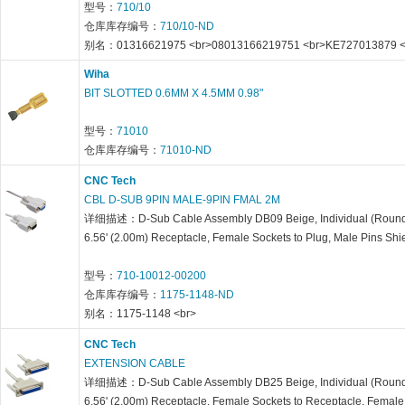
型号：
710/10
仓库库存编号：
710/10-ND
别名：01316621975 <br>08013166219751 <br>KE727013879 <
Wiha
BIT SLOTTED 0.6MM X 4.5MM 0.98"
型号：
71010
仓库库存编号：
71010-ND
CNC Tech
CBL D-SUB 9PIN MALE-9PIN FMAL 2M
详细描述：D-Sub Cable Assembly DB09 Beige, Individual (Roun
6.56' (2.00m) Receptacle, Female Sockets to Plug, Male Pins Shi
型号：
710-10012-00200
仓库库存编号：
1175-1148-ND
别名：1175-1148 <br>
CNC Tech
EXTENSION CABLE
详细描述：D-Sub Cable Assembly DB25 Beige, Individual (Roun
6.56' (2.00m) Receptacle, Female Sockets to Receptacle, Female