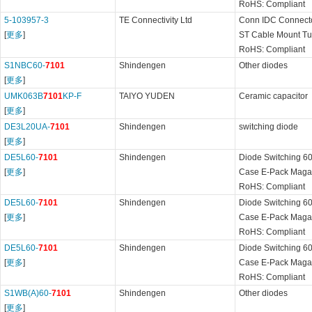
RoHS: Compliant
5-103957-3
TE Connectivity Ltd
Conn IDC Connect
[
更多
]
ST Cable Mount T
RoHS: Compliant
S1NBC60-
7101
Shindengen
Other diodes
[
更多
]
UMK063B
7101
KP-F
TAIYO YUDEN
Ceramic capacitor
[
更多
]
DE3L20UA-
7101
Shindengen
switching diode
[
更多
]
DE5L60-
7101
Shindengen
Diode Switching 6
[
更多
]
Case E-Pack Maga
RoHS: Compliant
DE5L60-
7101
Shindengen
Diode Switching 6
[
更多
]
Case E-Pack Maga
RoHS: Compliant
DE5L60-
7101
Shindengen
Diode Switching 6
[
更多
]
Case E-Pack Maga
RoHS: Compliant
S1WB(A)60-
7101
Shindengen
Other diodes
[
更多
]