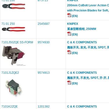
71 01 200
875715
KNIPEX
200mm CoBolt Lever Action Ce
with Precision Blades for Soft
(EN)
71 01 250
2545687
KNIPEX
紧凑型断线钳, 250MM
(EN)
7101J50ZQE SS-FORM
9574930
C & K COMPONENTS
翘板开关, 发光, 不发光, SPDT, 开-
(EN)
7101J1ZQE2
9574913
C & K COMPONENTS
翘板开关, 不发光, SPDT, 开-开, 黑
(EN)
7101K2ZQE
1201382
C & K COMPONENTS