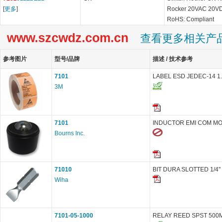
[
更多
]
Rocker 20VAC 20VD
RoHS: Compliant
www.szcwdz.com.cn
查看更多相关产
参考图片
型号/品牌
描述 / 技术参考
7101
LABEL ESD JEDEC-14 1.87
3M
7101
INDUCTOR EMI COM MO
Bourns Inc.
71010
BIT DURA SLOTTED 1/4''
Wiha
7101-05-1000
RELAY REED SPST 500