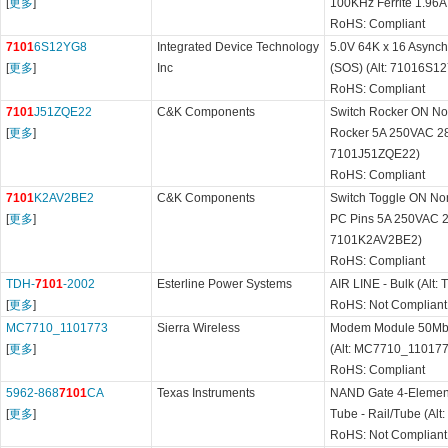
[
更多
]
100KHz Ferrite 1.96A
RoHS: Compliant
7101
6S12YG8
Integrated Device Technology
5.0V 64K x 16 Asynch
[
更多
]
Inc
(SOS) (Alt: 71016S1
RoHS: Compliant
7101
J51ZQE22
C&K Components
Switch Rocker ON N
[
更多
]
Rocker 5A 250VAC 28V
7101J51ZQE22)
RoHS: Compliant
7101
K2AV2BE2
C&K Components
Switch Toggle ON N
[
更多
]
PC Pins 5A 250VAC 2
7101K2AV2BE2)
RoHS: Compliant
TDH-
7101
-2002
Esterline Power Systems
AIR LINE - Bulk (Alt
[
更多
]
RoHS: Not Compliant
MC7710_1101773
Sierra Wireless
Modem Module 50Mbp
[
更多
]
(Alt: MC7710_110177
RoHS: Compliant
5962-868
7101
CA
Texas Instruments
NAND Gate 4-Element
[
更多
]
Tube - Rail/Tube (Al
RoHS: Not Compliant