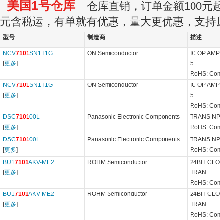
美国1号仓库
仓库直销，订单金额100元起订
元含税运，有单就有优惠，量大更优惠，支持
型号
制造商
描述
NCV
7101
SN1T1G
ON Semiconductor
IC OP AMP
[
更多
]
5
RoHS: Com
NCV
7101
SN1T1G
ON Semiconductor
IC OP AMP
[
更多
]
5
RoHS: Com
DSC
7101
00L
Panasonic Electronic Components
TRANS NPN
[
更多
]
RoHS: Com
DSC
7101
00L
Panasonic Electronic Components
TRANS NPN
[
更多
]
RoHS: Com
BU1
7101
AKV-ME2
ROHM Semiconductor
24BIT CL
[
更多
]
TRAN
RoHS: Com
BU1
7101
AKV-ME2
ROHM Semiconductor
24BIT CL
[
更多
]
TRAN
RoHS: Com