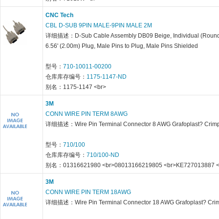
CNC Tech
CBL D-SUB 9PIN MALE-9PIN MALE 2M
详细描述：D-Sub Cable Assembly DB09 Beige, Individual (Roun
6.56' (2.00m) Plug, Male Pins to Plug, Male Pins Shielded
型号：
710-10011-00200
仓库库存编号：
1175-1147-ND
别名：1175-1147 <br>
3M
CONN WIRE PIN TERM 8AWG
详细描述：Wire Pin Terminal Connector 8 AWG Grafoplast? Crim
型号：
710/100
仓库库存编号：
710/100-ND
别名：01316621980 <br>08013166219805 <br>KE727013887 <
3M
CONN WIRE PIN TERM 18AWG
详细描述：Wire Pin Terminal Connector 18 AWG Grafoplast? Cri