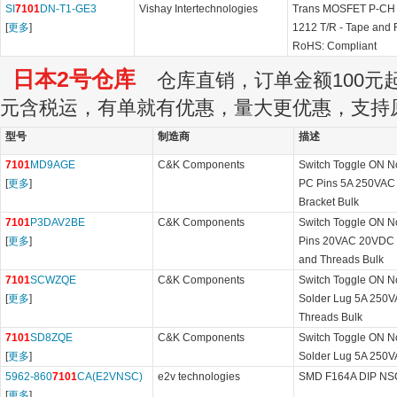
SI
7101
DN-T1-GE3
Vishay Intertechnologies
Trans MOSFET P-CH 
[
更多
]
1212 T/R - Tape and 
RoHS: Compliant
日本2号仓库
仓库直销，订单金额100元起订
元含税运，有单就有优惠，量大更优惠，支持
型号
制造商
描述
7101
MD9AGE
C&K Components
Switch Toggle ON 
[
更多
]
PC Pins 5A 250VAC
Bracket Bulk
7101
P3DAV2BE
C&K Components
Switch Toggle ON N
[
更多
]
Pins 20VAC 20VDC 0
and Threads Bulk
7101
SCWZQE
C&K Components
Switch Toggle ON 
[
更多
]
Solder Lug 5A 250V
Threads Bulk
7101
SD8ZQE
C&K Components
Switch Toggle ON 
[
更多
]
Solder Lug 5A 250
5962-860
7101
CA(E2VNSC)
e2v technologies
SMD F164A DIP NS
[
更多
]