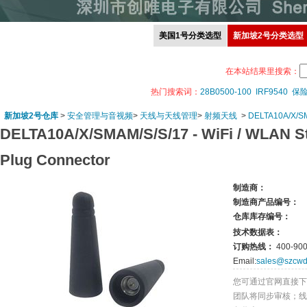
美国1号分类选型
新加坡2号分类选型
在本站结果里搜索：
热门搜索词：
28B0500-100
IRF9540
保
新加坡2号仓库
>
安全管理与音视频
>
天线与天线管理
>
射频天线
>
DELTA10A/X/S
DELTA10A/X/SMAM/S/S/17 -
WiFi / WLAN S
Plug Connector
制造商：
制造商产品编号：
仓库库存编号：
技术数据表：
订购热线：
400-900
Email:
sales@szcwd
您可通过官网直接下
团队将同步审核；线