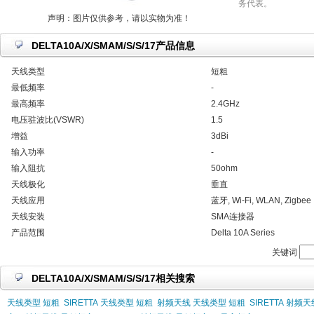
务代表。
声明：图片仅供参考，请以实物为准！
DELTA10A/X/SMAM/S/S/17产品信息
天线类型
短粗
最低频率
-
最高频率
2.4GHz
电压驻波比(VSWR)
1.5
增益
3dBi
输入功率
-
输入阻抗
50ohm
天线极化
垂直
天线应用
蓝牙, Wi-Fi, WLAN, Zigbee
天线安装
SMA连接器
产品范围
Delta 10A Series
关键词
DELTA10A/X/SMAM/S/S/17相关搜索
天线类型 短粗
SIRETTA 天线类型 短粗
射频天线 天线类型 短粗
SIRETTA 射频