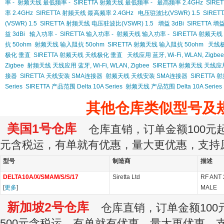
率 -
射频天线 最低频率 -
SIRETTA 射频天线 最低频率 -
最高频率 2.4GHz
SIRE
率 2.4GHz
SIRETTA 射频天线 最高频率 2.4GHz
电压驻波比(VSWR) 1.5
SIRET
(VSWR) 1.5
SIRETTA 射频天线 电压驻波比(VSWR) 1.5
增益 3dBi
SIRETTA 增益
益 3dBi
输入功率 -
SIRETTA 输入功率 -
射频天线 输入功率 -
SIRETTA 射频天线
抗 50ohm
射频天线 输入阻抗 50ohm
SIRETTA 射频天线 输入阻抗 50ohm
天线
极化 垂直
SIRETTA 射频天线 天线极化 垂直
天线应用 蓝牙, Wi-Fi, WLAN, Zigbee
Zigbee
射频天线 天线应用 蓝牙, Wi-Fi, WLAN, Zigbee
SIRETTA 射频天线 天线应用 蓝
接器
SIRETTA 天线安装 SMA连接器
射频天线 天线安装 SMA连接器
SIRETTA
Series
SIRETTA 产品范围 Delta 10A Series
射频天线 产品范围 Delta 10A Series
其他仓库类似型号及
美国1号仓库
仓库直销，订单金额100元起订
元含税运，有单就有优惠，量大更优惠，支持
型号
制造商
描述
DELTA10A/X/SMAM/S/S/17
Siretta Ltd
RF ANT
[
更多
]
MALE
新加坡2号仓库
仓库直销，订单金额100元
500元含税运，有单就有优惠，量大更优惠，