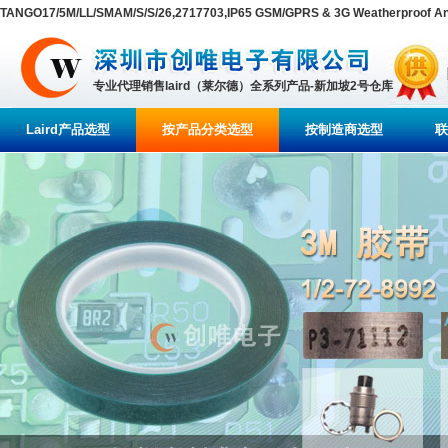
TANGO17/5M/LL/SMAM/S/S/26,2717703,IP65 GSM/GPRS & 3G Weatherproof Ant
专业代理销售laird（莱尔德）全系列产品-新加坡2号仓库
Laird产品选型
按产品分类选型
按制造商选型
联