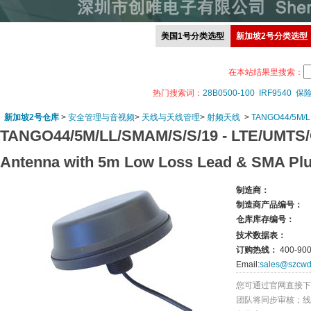
美国1号分类选型
新加坡2号分类选型
在本站结果里搜索：
热门搜索词：
28B0500-100
IRF9540
保
新加坡2号仓库
>
安全管理与音视频
>
天线与天线管理
>
射频天线
>
TANGO44/5M/L
TANGO44/5M/LL/SMAM/S/S/19 -
LTE/UMTS/
Antenna with 5m Low Loss Lead & SMA Pl
制造商：
制造商产品编号：
仓库库存编号：
技术数据表：
订购热线：
400-900
Email:
sales@szcwd
您可通过官网直接下
团队将同步审核；线