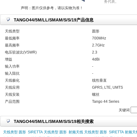
务代表。
声明：图片仅供参考，请以实物为准！
TANGO44/5M/LL/SMAM/S/S/19产品信息
天线类型
圆形
最低频率
700MHz
最高频率
2.7GHz
电压驻波比(VSWR)
2.3
增益
4dBi
输入功率
-
输入阻抗
-
天线极化
线性垂直
天线应用
GPRS, LTE, UMTS
天线安装
螺丝
产品范围
Tango 44 Series
关键词
TANGO44/5M/LL/SMAM/S/S/19相关搜索
天线类型 圆形
SIRETTA 天线类型 圆形
射频天线 天线类型 圆形
SIRETTA 射频