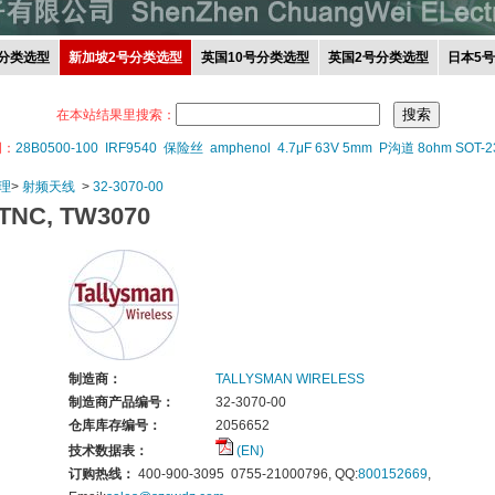
分类选型
新加坡2号分类选型
英国10号分类选型
英国2号分类选型
日本5
在本站结果里搜索：
词：
28B0500-100
IRF9540
保险丝
amphenol
4.7μF 63V 5mm
P沟道 8ohm SOT-2
理
>
射频天线
>
32-3070-00
TNC, TW3070
制造商：
TALLYSMAN WIRELESS
制造商产品编号：
32-3070-00
仓库库存编号：
2056652
技术数据表：
(EN)
订购热线：
400-900-3095 0755-21000796, QQ:
800152669
,