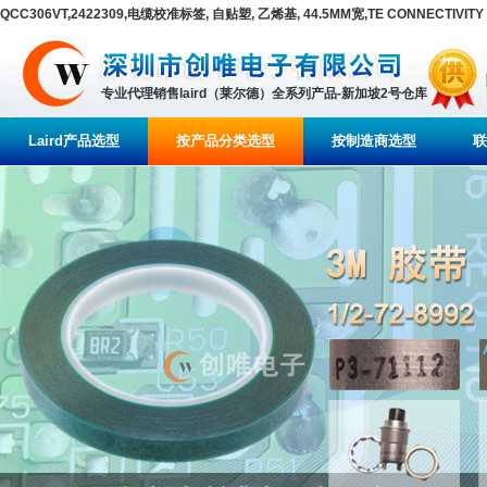
QCC306VT,2422309,电缆校准标签, 自贴塑, 乙烯基, 44.5MM宽,TE CONNECTIVITY
专业代理销售laird（莱尔德）全系列产品-新加坡2号仓库
Laird产品选型
按产品分类选型
按制造商选型
联