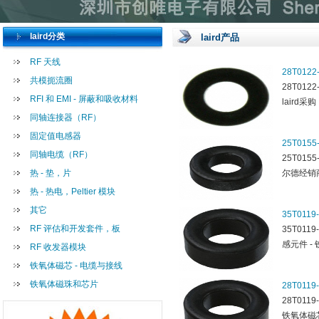
laird分类
laird产品
RF 天线
28T0122
共模扼流圈
28T012
RFI 和 EMI - 屏蔽和吸收材料
laird采购
同轴连接器（RF）
固定值电感器
25T0155
同轴电缆（RF）
25T01
热 - 垫，片
尔德经销商
热 - 热电，Peltier 模块
其它
35T0119
RF 评估和开发套件，板
35T011
感元件 - 
RF 收发器模块
铁氧体磁芯 - 电缆与接线
铁氧体磁珠和芯片
28T0119
28T01
铁氧体磁芯型