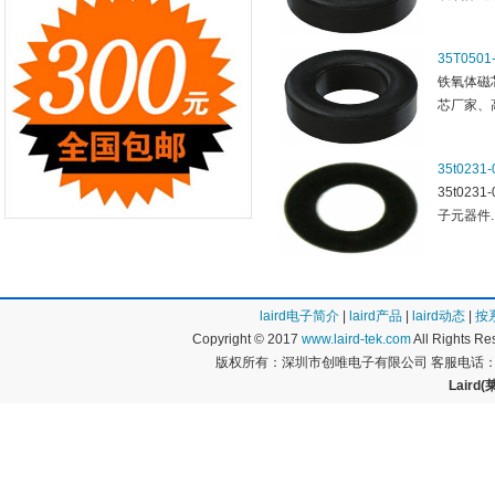
35T0501
铁氧体磁
芯厂家、高
35t0231-
35t02
子元器件..
laird电子简介
|
laird产品
|
laird动态
|
按
Copyright © 2017
www.laird-tek.com
All Rights 
版权所有：深圳市创唯电子有限公司 客服电话：400
Lair