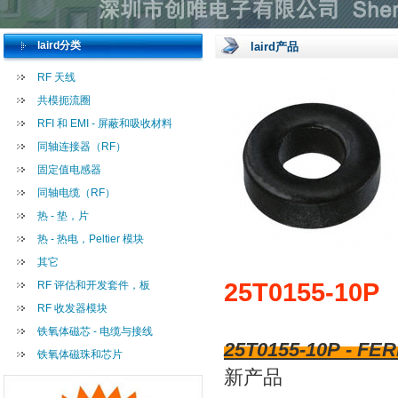
laird分类
laird产品
RF 天线
共模扼流圈
RFI 和 EMI - 屏蔽和吸收材料
同轴连接器（RF）
固定值电感器
同轴电缆（RF）
热 - 垫，片
热 - 热电，Peltier 模块
其它
25T0155-10P
RF 评估和开发套件，板
RF 收发器模块
铁氧体磁芯 - 电缆与接线
25T0155-10P - F
铁氧体磁珠和芯片
新产品