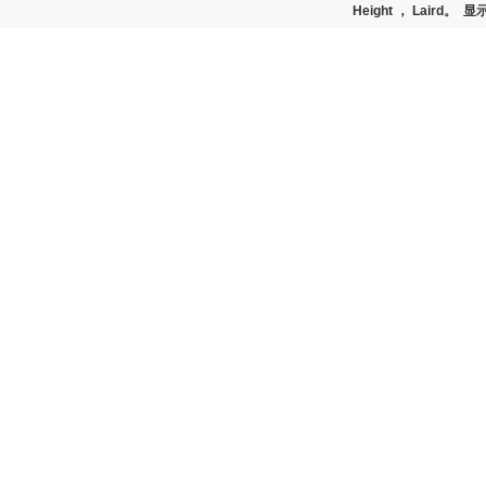
Height ， Lair