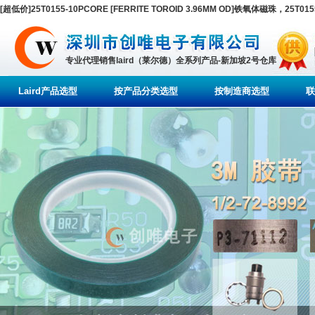
[超低价]25T0155-10PCORE [FERRITE TOROID 3.96MM OD]铁氧体磁珠，25T0155-10PLa
专业代理销售laird（莱尔德）全系列产品-新加坡2号仓库
Laird产品选型
按产品分类选型
按制造商选型
联