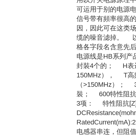
可运用于别的电源
信号带有頻率很高
因，因此可在这类
缆的噪音滤掉。 以常
格各字段名含意先
电源线是HB系列产
封裝4个的； H表
150MHz）， T
（>150MHz）； 
裝； 600特性阻抗
3项： 特性阻抗[Z]@1
DCResistance(m
RatedCurren
电感器串连，但阻