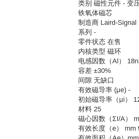
类别 磁性元件 - 
铁氧体磁芯
制造商 Laird-Signal I
系列 -
零件状态 在售
内核类型 磁环
电感因数（Al） 18n
容差 ±30%
间隙 无缺口
有效磁导率 (μe) -
初始磁导率（μi） 1
材料 25
磁心因数（ΣI/A） mm
有效长度（e） mm 9
有效面积（Ae）mm2 