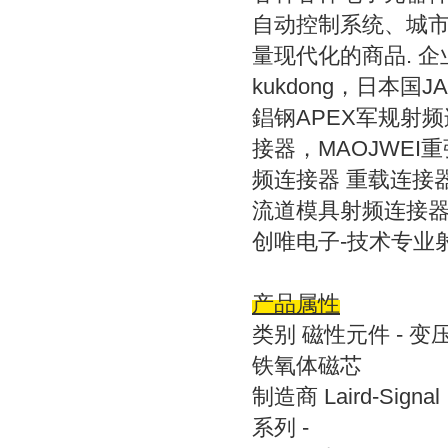
自动控制系统、城
量现代化的商品
.
企
kukdong
，日本国
J
錩钢
APEX
军规射频
接器，
MAOJWEI
重
频连接器
重载连接
流道模具射频连接
创唯电子-
技术专业
产品属性
类别 磁性元件 - 
铁氧体磁芯
制造商 Laird-Signal I
系列 -