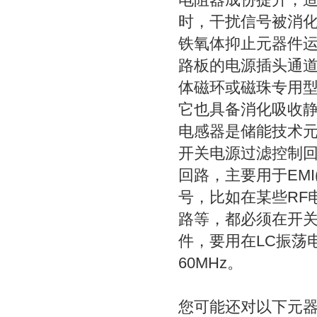
时，干扰信号被消
铁氧体抑止元器件
路板的电源插头通
体磁环或磁珠专用
它也具备消化吸收
电感器是储能技术
开关电源过滤控制
回路，主要用于
EMI
号，比如在某些
RF
路等，都必须在开
件，要用在
LC
振荡
60MHz
。
您可能还对以下元