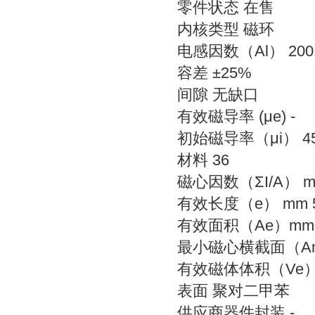
零件状态 在售
内核类型 磁环
电感因数（Al） 200
容差 ±25%
间隙 无缺口
有效磁导率 (μe) -
初始磁导率（μi） 45
材料 36
磁心因数（ΣI/A） mm-
有效长度（e） mm 5
有效面积（Ae）mm2 
最小磁心横截面（Ami
有效磁体体积（Ve） m
表面 聚对二甲苯
供应商器件封装 -