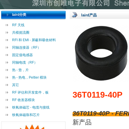
laird分类
laird产品
RF 天线
共模扼流圈
RFI 和 EMI - 屏蔽和吸收材料
同轴连接器（RF）
固定值电感器
同轴电缆（RF）
热 - 垫，片
热 - 热电，Peltier 模块
其它
36T0119-40P
RF 评估和开发套件，板
RF 收发器模块
铁氧体磁芯 - 电缆与接线
36T0119-40P - FE
铁氧体磁珠和芯片
新产品