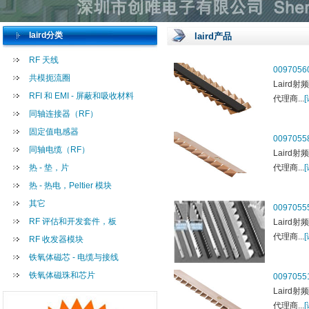
laird分类
laird产品
RF 天线
0097056
共模扼流圈
Laird射频,
RFI 和 EMI - 屏蔽和吸收材料
代理商...
同轴连接器（RF）
固定值电感器
0097055
同轴电缆（RF）
Laird射频,
热 - 垫，片
代理商...
热 - 热电，Peltier 模块
其它
0097055
RF 评估和开发套件，板
Laird射频,
代理商...
RF 收发器模块
铁氧体磁芯 - 电缆与接线
铁氧体磁珠和芯片
0097055
Laird射频,
代理商...