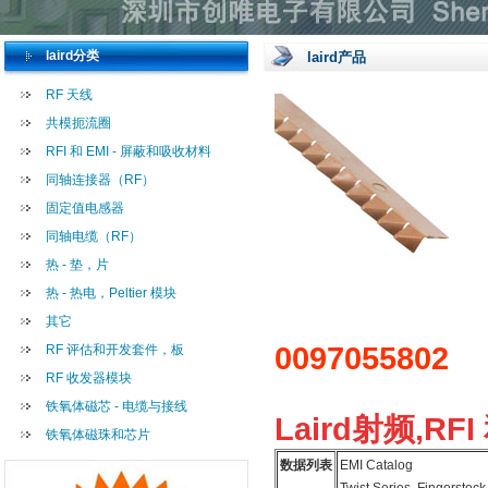
laird分类
laird产品
RF 天线
共模扼流圈
RFI 和 EMI - 屏蔽和吸收材料
同轴连接器（RF）
固定值电感器
同轴电缆（RF）
热 - 垫，片
热 - 热电，Peltier 模块
其它
0097055802
RF 评估和开发套件，板
RF 收发器模块
铁氧体磁芯 - 电缆与接线
Laird射频,RFI
铁氧体磁珠和芯片
数据列表
EMI Catalog