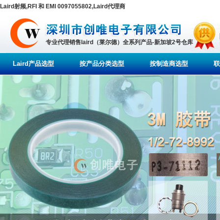
Laird射频,RFI 和 EMI 0097055802,Laird代理商
专业代理销售laird（莱尔德）全系列产品-新加坡2号仓库
Laird产品选型
按产品分类选型
按制造商选型
联