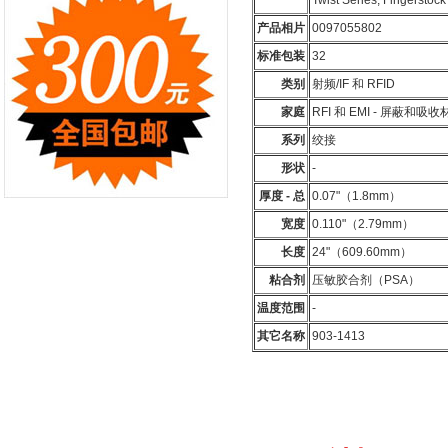
Twist Series, Fingerstoc
产品相片
0097055802
标准包装
32
类别
射频/IF 和 RFID
家庭
RFI 和 EMI - 屏蔽和吸收
系列
绞接
形状
-
厚度 - 总
0.07"（1.8mm）
宽度
0.110"（2.79mm）
长度
24"（609.60mm）
粘合剂
压敏胶合剂（PSA）
温度范围
-
其它名称
903-1413