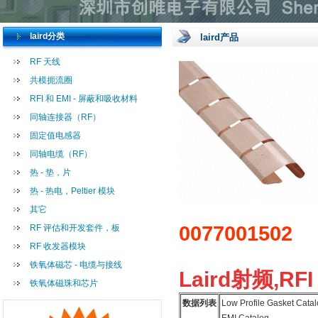
laird分类
laird产品
RF 天线
共模扼流圈
RFI 和 EMI - 屏蔽和吸收材料
同轴连接器（RF）
固定值电感器
同轴电缆（RF）
热 - 垫，片
热 - 热电，Peltier 模块
其它
0077001502
RF 评估和开发套件，板
RF 收发器模块
铁氧体磁芯 - 电缆与接线
Laird射频,RFI
铁氧体磁珠和芯片
数据列表
Low Profile Gasket Cata