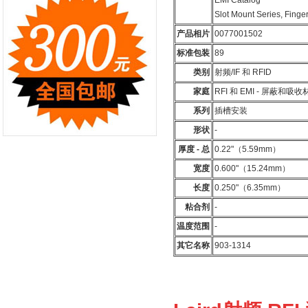
EMI Catalog
Slot Mount Series, Finge
产品相片
0077001502
标准包装
89
类别
射频/IF 和 RFID
家庭
RFI 和 EMI - 屏蔽和吸收
系列
插槽安装
形状
-
厚度 - 总
0.22"（5.59mm）
宽度
0.600"（15.24mm）
长度
0.250"（6.35mm）
粘合剂
-
温度范围
-
其它名称
903-1314