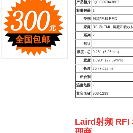
产品相片
0(C,0)97043802
标准包装
1
类别
射频/IF 和 RFID
家庭
RFI 和 EMI - 屏蔽和吸收
系列
-
形状
-
厚度 - 总
0.25"（6.35mm）
宽度
1.090"（27.69mm）
长度
25' (7.622m)
粘合剂
-
温度范围
-
其它名称
903-1239
Laird射频 R
理商