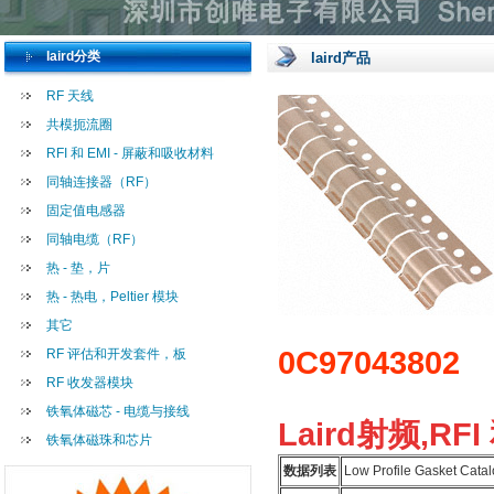
laird分类
laird产品
RF 天线
共模扼流圈
RFI 和 EMI - 屏蔽和吸收材料
同轴连接器（RF）
固定值电感器
同轴电缆（RF）
热 - 垫，片
热 - 热电，Peltier 模块
其它
0C97043802
RF 评估和开发套件，板
RF 收发器模块
铁氧体磁芯 - 电缆与接线
Laird射频,RFI
铁氧体磁珠和芯片
数据列表
Low Profile Gasket Cata