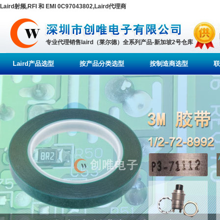
Laird射频,RFI 和 EMI 0C97043802,Laird代理商
专业代理销售laird（莱尔德）全系列产品-新加坡2号仓库
Laird产品选型
按产品分类选型
按制造商选型
联