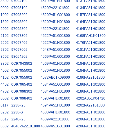
43802
97094102
4519PA51H01800
4131PA51H01800
50002
97095102
4520PA22101800
4134PA51H01800
51002
97095202
4520PA51G01800
4157PA51H01800
51502
97095502
4520PA51H01800
4164PA51G01800
52002
97095802
4522PA22101800
4164PA51H01800
52102
97097302
4522PA51G01800
4168PAH1K01800
52502
97097402
4522PA51H01800
4176PA51H01800
52702
97097602
4548PA51G01800
4181PA51G01800
53602
98054202
4569PA01G01800
4181PA51H01800
53802
0C97043802
4569PA01H01800
4184PA51G01800
54002
0C97055002
4570PA01H01800
4184PA51H01800
54102
0C97055902
4572AB01K09600
4186PA22101800
54402
0D97065402
4584PA51G01800
4186PA51G01800
54702
0D97098302
4584PA51H01800
4186PA51H01800
55002
0D97098402
4593PAH1K01800
4202AB51K04720
55117
2238-.25
4594PA51H01800
4202PA22101800
55202
2238-S
4600PAH1K01800
4202PA51H01800
55517
2240-.25
4609PA22101800
4206PA51G01800
55602
4046PA22101800
4609PA51G01800
4206PA51H01800