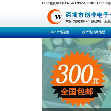
Laird射频,RFI 和 EMI 4212PA51H01800,Laird代
专业代理销售laird（莱尔德）全
Laird产品选型
按产品分类选型