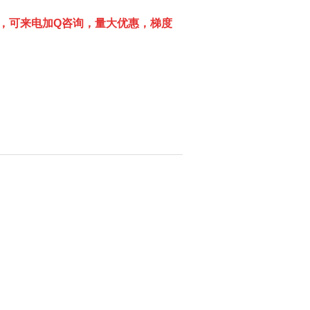
，可来电加
Q
咨询，量大优惠，梯度