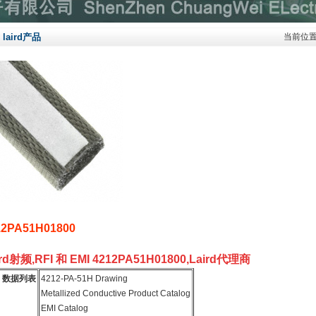
laird产品
当前位
12PA51H01800
ird射频,RFI 和 EMI 4212PA51H01800,Laird代理商
数据列表
4212-PA-51H Drawing
Metallized Conductive Product Catalog
EMI Catalog