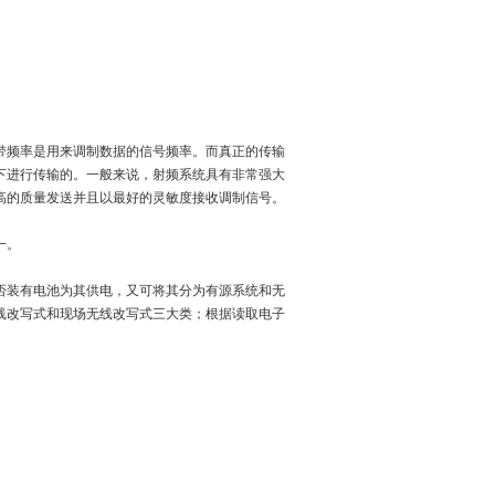
带频率是用来调制数据的信号频率。而真正的传输
频下进行传输的。一般来说，射频系统具有非常强大
高的质量发送并且以最好的灵敏度接收调制信号。
一。
否装有电池为其供电，又可将其分为有源系统和无
线改写式和现场无线改写式三大类；根据读取电子