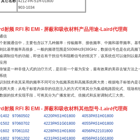
其它名称
4212-PA-51H-01800
903-1034
ird射频 RFI 和 EMI - 屏蔽和吸收材料产品用途
-Laird代理商
通信
个射频通信中，主要包含以下几种频率：传输频率、接收频率、中频和基带频率。基
则比基带频率高很多，一般的频谱范围是500MHz到38GHz，数据信号也是在此高
输调制信号的功能，即使在有干扰信号和阻断信号的情况下，该系统也可以做到以最
应用
除皱是一种非侵入式的治疗方式，是目前一个最为安全，最有效果的美容去皱方法之
系统
识别技术依其采用的频率不同可分为低频系统和高频系统两大类；根据电子标签内是
统两大类；从电子标签内保存的信息注入的方式可将其分为集成电路固化式、现场有
数据的技术实现手段，可将其分为广播发射式、倍频式和反射调制式三大类。
ird射频 RFI 和 EMI - 屏蔽和吸收材料
其他型号
-Laird代理商
01402
97060502
4220PA51H01800
4053PA51H01800
01502
97060702
4223PA51G01800
4055PA51H01800
01602
97061102
4228PA51H01800
4056PA22101800
01802
97061202
4231PA51H01800
4056PA51G01800