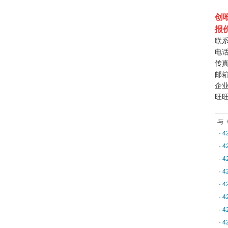
创
报
联
电
传
邮
企
旺
与
·
4
·
4
·
4
·
4
·
4
·
4
·
4
·
4