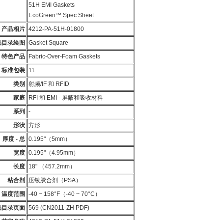
51H EMI Gaskets
EcoGreen™ Spec Sheet
产品相片
4212-PA-51H-01800
品目录绘图
Gasket Square
特色产品
Fabric-Over-Foam Gaskets
标准包装
11
类别
射频/IF 和 RFID
家庭
RFI 和 EMI - 屏蔽和吸收材料
系列
-
形状
方形
厚度 - 总
0.195"（5mm）
宽度
0.195"（4.95mm）
长度
18" （457.2mm）
粘合剂
压敏胶合剂（PSA）
温度范围
-40 ~ 158°F（-40 ~ 70°C）
品目录页面
569 (CN2011-ZH PDF)