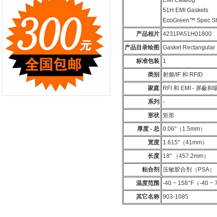
EMI Catalog
51H EMI Gaskets
EcoGreen™ Spec S
产品相片
4231PA51H01800
产品目录绘图
Gasket Rectangular
标准包装
1
类别
射频/IF 和 RFID
家庭
RFI 和 EMI - 屏蔽
系列
-
形状
矩形
厚度 - 总
0.06"（1.5mm）
宽度
1.615"（41mm）
长度
18" （457.2mm）
粘合剂
压敏胶合剂（PSA）
温度范围
-40 ~ 158°F（-40 ~
其它名称
903-1085