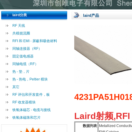
laird分类
laird产品
RF 天线
共模扼流圈
RFI 和 EMI - 屏蔽和吸收材料
同轴连接器（RF）
固定值电感器
同轴电缆（RF）
热 - 垫，片
热 - 热电，Peltier 模块
其它
4231PA51H01
RF 评估和开发套件，板
RF 收发器模块
铁氧体磁芯 - 电缆与接线
Laird射频,RFI
铁氧体磁珠和芯片
数据列表
Metallized Conducti