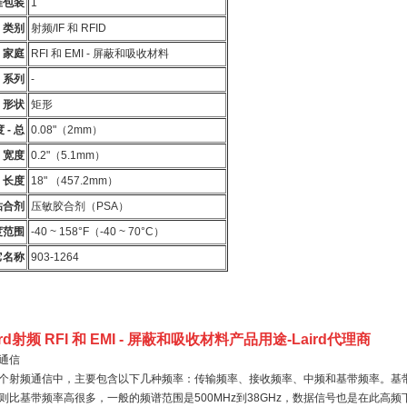
准包装
1
类别
射频/IF 和 RFID
家庭
RFI 和 EMI - 屏蔽和吸收材料
系列
-
形状
矩形
 - 总
0.08"（2mm）
宽度
0.2"（5.1mm）
长度
18" （457.2mm）
粘合剂
压敏胶合剂（PSA）
度范围
-40 ~ 158°F（-40 ~ 70°C）
它名称
903-1264
ird射频 RFI 和 EMI - 屏蔽和吸收材料产品用途
-Laird代理商
通信
个射频通信中，主要包含以下几种频率：传输频率、接收频率、中频和基带频率。基
则比基带频率高很多，一般的频谱范围是500MHz到38GHz，数据信号也是在此高