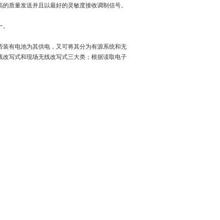
高的质量发送并且以最好的灵敏度接收调制信号。
一。
否装有电池为其供电，又可将其分为有源系统和无
线改写式和现场无线改写式三大类；根据读取电子