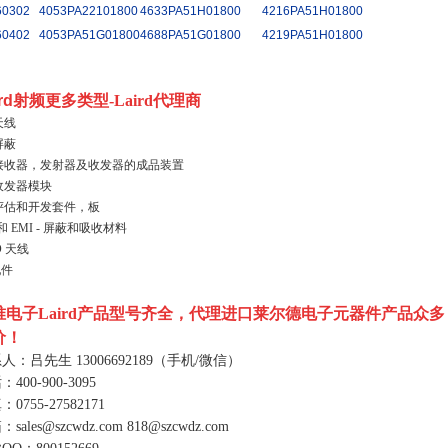
60302
4053PA22101800
4633PA51H01800
4216PA51H01800
60402
4053PA51G01800
4688PA51G01800
4219PA51H01800
ird射频更多类型
-Laird代理商
天线
屏蔽
 接收器，发射器及收发器的成品装置
 收发器模块
 评估和开发套件，板
 和 EMI - 屏蔽和吸收材料
D 天线
配件
唯电子
Laird
产品型号齐全，代理进口莱尔德电子元器件产品众多
价！
系人：吕先生
13006692189
（手机
/
微信）
话：
400-900-3095
真：
0755-27582171
箱：
sales@szcwdz.com
818@szcwdz.com