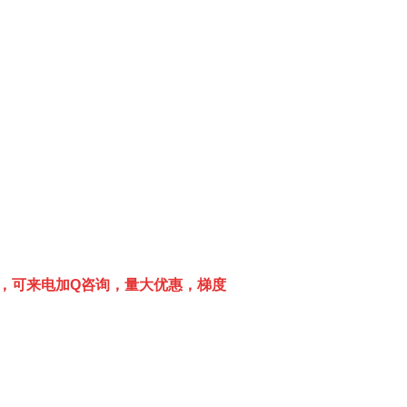
，可来电加
Q
咨询，量大优惠，梯度