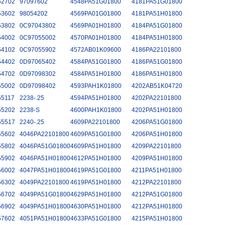
52702
97097602
4548PA51G01800
4181PA51G01800
53602
98054202
4569PA01G01800
4181PA51H01800
53802
0C97043802
4569PA01H01800
4184PA51G01800
54002
0C97055002
4570PA01H01800
4184PA51H01800
54102
0C97055902
4572AB01K09600
4186PA22101800
54402
0D97065402
4584PA51G01800
4186PA51G01800
54702
0D97098302
4584PA51H01800
4186PA51H01800
55002
0D97098402
4593PAH1K01800
4202AB51K04720
55117
2238-.25
4594PA51H01800
4202PA22101800
55202
2238-S
4600PAH1K01800
4202PA51H01800
55517
2240-.25
4609PA22101800
4206PA51G01800
55602
4046PA22101800
4609PA51G01800
4206PA51H01800
55802
4046PA51G01800
4609PA51H01800
4209PA22101800
55902
4046PA51H01800
4612PA51H01800
4209PA51H01800
56002
4047PA51H01800
4619PA51G01800
4211PA51H01800
56302
4049PA22101800
4619PA51H01800
4212PA22101800
56702
4049PA51G01800
4629PA51H01800
4212PA51G01800
56902
4049PA51H01800
4630PA51H01800
4212PA51H01800
57602
4051PA51H01800
4633PA51G01800
4215PA51H01800