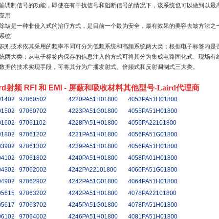
输调制信号的功能，即使在有干扰信号和阻断信号的情况下，该系统也可以做到以最
应用
除皱是一种非侵入式的治疗方式，是目前一个最为安全，最有效果的美容去皱方法之
系统
识别技术依其采用的频率不同可分为低频系统和高频系统两大类；根据电子标签内是
统两大类；从电子标签内保存的信息注入的方式可将其分为集成电路固化式、现场有
数据的技术实现手段，可将其分为广播发射式、倍频式和反射调制式三大类。
ird射频 RFI 和 EMI - 屏蔽和吸收材料
其他型号
-Laird代理商
01402
97060502
4220PA51H01800
4053PA51H01800
01502
97060702
4223PA51G01800
4055PA51H01800
01602
97061102
4228PA51H01800
4056PA22101800
01802
97061202
4231PA51H01800
4056PA51G01800
03902
97061302
4239PA51H01800
4056PA51H01800
04102
97061802
4240PA51H01800
4058PA01H01800
04302
97062002
4242PA22101800
4060PA51G01800
04902
97062902
4242PA51G01800
4064PA51H01800
05615
97063202
4242PA51H01800
4078PA22101800
05617
97063702
4245PA51G01800
4078PA51H01800
06102
97064002
4246PA51H01800
4081PA51H01800