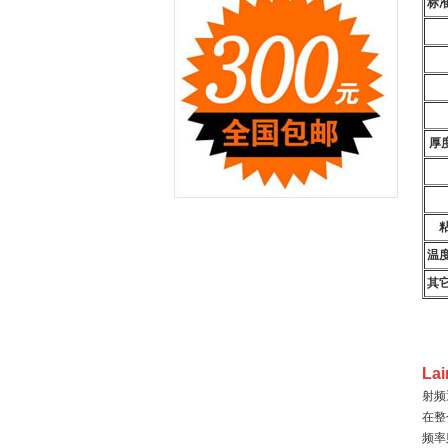
标
厚度
温
其
La
射频
在整
频率