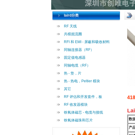
laird分类
RF 天线
共模扼流圈
RFI 和 EMI - 屏蔽和吸收材料
同轴连接器（RF）
固定值电感器
同轴电缆（RF）
热 - 垫，片
热 - 热电，Peltier 模块
其它
RF 评估和开发套件，板
41
RF 收发器模块
La
铁氧体磁芯 - 电缆与接线
数
铁氧体磁珠和芯片
产