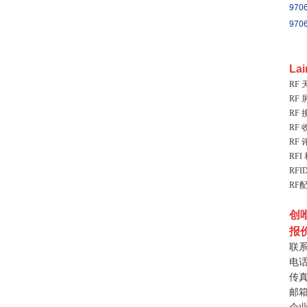
970
970
La
RF 
RF 
RF
RF
RF
RFI
RFI
RF
创
报
联
电
传
邮