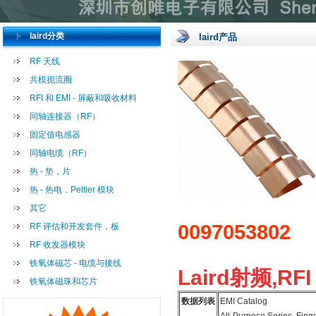
laird分类
laird产品
RF 天线
共模扼流圈
RFI 和 EMI - 屏蔽和吸收材料
同轴连接器（RF）
固定值电感器
同轴电缆（RF）
热 - 垫，片
热 - 热电，Peltier 模块
其它
0097053802
RF 评估和开发套件，板
RF 收发器模块
铁氧体磁芯 - 电缆与接线
Laird射频,RFI
铁氧体磁珠和芯片
数据列表
EMI Catalog