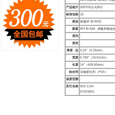
All-Purpose Series, Fing
产品相片
009705(3,4)802
标准包装
20
类别
射频/IF 和 RFID
家庭
RFI 和 EMI - 屏蔽和吸收
系列
-
形状
-
厚度 - 总
0.25"（6.35mm）
宽度
0.780"（19.81mm）
长度
24"（609.60mm）
粘合剂
压敏胶合剂（PSA）
温度范围
-
其它名称
903-1234
97053802