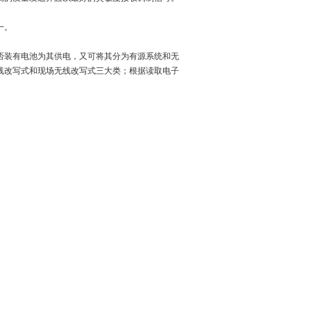
一。
否装有电池为其供电，又可将其分为有源系统和无
线改写式和现场无线改写式三大类；根据读取电子