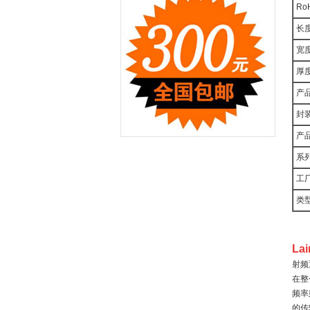
Ro
长度
宽度
厚度
产
封装
产品
系列
工
类型
La
射频
在整
频率
的传