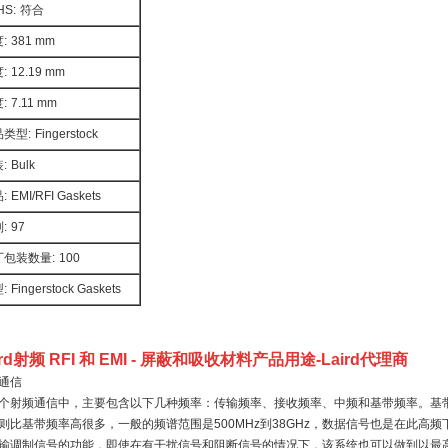
HS:
符合
:
381 mm
:
12.19 mm
:
7.11 mm
品类型:
Fingerstock
:
Bulk
:
EMI/RFI Gaskets
:
97
厂包装数量:
100
:
Fingerstock Gaskets
ird射频 RFI 和 EMI - 屏蔽和吸收材料产品用途
-Laird代理商
通信
个射频通信中，主要包含以下几种频率：传输频率、接收频率、中频和基带频率。基
则比基带频率高很多，一般的频谱范围是500MHz到38GHz，数据信号也是在此高
输调制信号的功能，即使在有干扰信号和阻断信号的情况下，该系统也可以做到以最