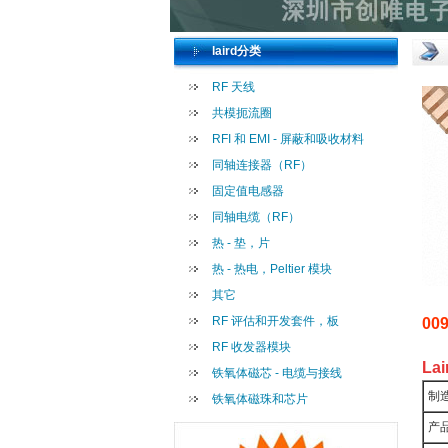
laird分类
RF 天线
共模扼流圈
RFI 和 EMI - 屏蔽和吸收材料
同轴连接器（RF）
固定值电感器
同轴电缆（RF）
热 - 垫，片
热 - 热电，Peltier 模块
其它
RF 评估和开发套件，板
00
RF 收发器模块
La
铁氧体磁芯 - 电缆与接线
制造
铁氧体磁珠和芯片
产