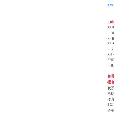
970
La
RF 
RF 
RF
RF
RF
RFI
RFI
RF
创
报
联
电
传
邮
企