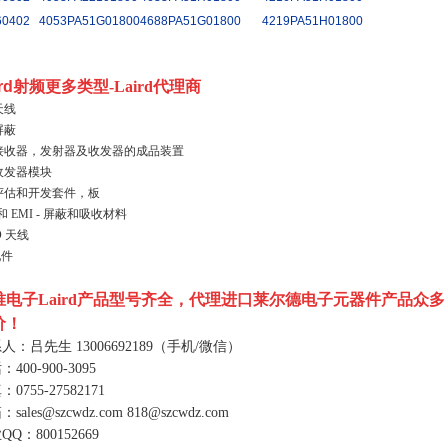
60402
4053PA51G01800
4688PA51G01800
4219PA51H01800
ird射频更多类型
-Laird代理商
天线
屏蔽
 接收器，发射器及收发器的成品装置
 收发器模块
 评估和开发套件，板
 和 EMI - 屏蔽和吸收材料
D 天线
配件
唯电子
Laird
产品型号齐全，代理进口莱尔德电子元器件产品众多
价！
系人：吕先生
13006692189
（手机
/
微信）
话：
400-900-3095
真：
0755-27582171
箱：
sales@szcwdz.com
818@szcwdz.com
业
QQ
：
800152669