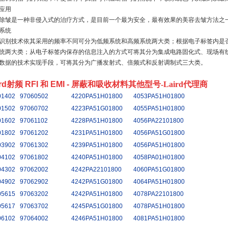
应用
除皱是一种非侵入式的治疗方式，是目前一个最为安全，最有效果的美容去皱方法之
系统
识别技术依其采用的频率不同可分为低频系统和高频系统两大类；根据电子标签内是
统两大类；从电子标签内保存的信息注入的方式可将其分为集成电路固化式、现场有
数据的技术实现手段，可将其分为广播发射式、倍频式和反射调制式三大类。
ird射频 RFI 和 EMI - 屏蔽和吸收材料
其他型号
-Laird代理商
01402
97060502
4220PA51H01800
4053PA51H01800
01502
97060702
4223PA51G01800
4055PA51H01800
01602
97061102
4228PA51H01800
4056PA22101800
01802
97061202
4231PA51H01800
4056PA51G01800
03902
97061302
4239PA51H01800
4056PA51H01800
04102
97061802
4240PA51H01800
4058PA01H01800
04302
97062002
4242PA22101800
4060PA51G01800
04902
97062902
4242PA51G01800
4064PA51H01800
05615
97063202
4242PA51H01800
4078PA22101800
05617
97063702
4245PA51G01800
4078PA51H01800
06102
97064002
4246PA51H01800
4081PA51H01800