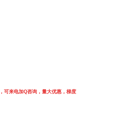
，可来电加
Q
咨询，量大优惠，梯度