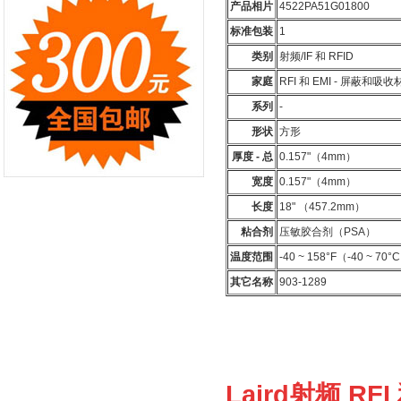
产品相片
4522PA51G01800
标准包装
1
类别
射频/IF 和 RFID
家庭
RFI 和 EMI - 屏蔽和吸收
系列
-
形状
方形
厚度 - 总
0.157"（4mm）
宽度
0.157"（4mm）
长度
18" （457.2mm）
粘合剂
压敏胶合剂（PSA）
温度范围
-40 ~ 158°F（-40 ~ 70°
其它名称
903-1289
Laird射频 R