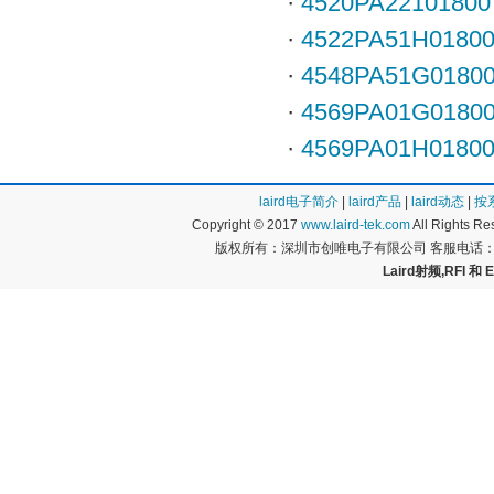
·
4520PA22101800
·
4522PA51H0180
·
4548PA51G0180
·
4569PA01G0180
·
4569PA01H0180
laird电子简介
|
laird产品
|
laird动态
|
按
Copyright © 2017
www.laird-tek.com
All Rights 
版权所有：深圳市创唯电子有限公司 客服电话：400
Laird射频,RFI 和 