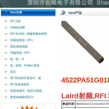
laird分类
laird产品
RF 天线
共模扼流圈
RFI 和 EMI - 屏蔽和吸收材料
同轴连接器（RF）
固定值电感器
同轴电缆（RF）
热 - 垫，片
热 - 热电，Peltier 模块
其它
4522PA51G01
RF 评估和开发套件，板
RF 收发器模块
铁氧体磁芯 - 电缆与接线
Laird射频,RFI
铁氧体磁珠和芯片
数据列表
Metallized Conductive P