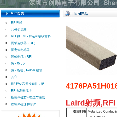
laird分类
laird产品
RF 天线
共模扼流圈
RFI 和 EMI - 屏蔽和吸收材料
同轴连接器（RF）
固定值电感器
同轴电缆（RF）
热 - 垫，片
热 - 热电，Peltier 模块
其它
4176PA51H01
RF 评估和开发套件，板
RF 收发器模块
铁氧体磁芯 - 电缆与接线
Laird射频,RFI
铁氧体磁珠和芯片
数据列表
Metallized Conducti