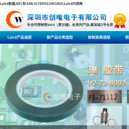
Laird射频,RFI 和 EMI 4176PA51H01800,Laird代理商
专业代理销售laird（莱尔德）全系列产品-新加坡2号仓库
Laird产品选型
按产品分类选型
按制造商选型
联