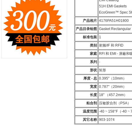
EMI Catalog
51H EMI Gaskets
EcoGreen™ Spec S
产品相片
4176PA51H01800
产品目录绘图
Gasket Rectangular
标准包装
1
类别
射频/IF 和 RFID
家庭
RFI 和 EMI - 屏蔽
系列
-
形状
矩形
厚度 - 总
0.395"（10mm）
宽度
0.787"（20mm）
长度
18" （457.2mm）
粘合剂
压敏胶合剂（PSA）
温度范围
-40 ~ 158°F（-40 ~
其它名称
903-1074