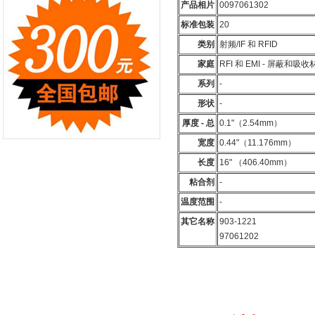
产品相片
0097061302
标准包装
20
类别
射频/IF 和 RFID
家庭
RFI 和 EMI - 屏蔽和吸收
系列
-
形状
-
厚度 - 总
0.1"（2.54mm）
宽度
0.44"（11.176mm）
长度
16" （406.40mm）
粘合剂
-
温度范围
-
其它名称
903-1221
97061202