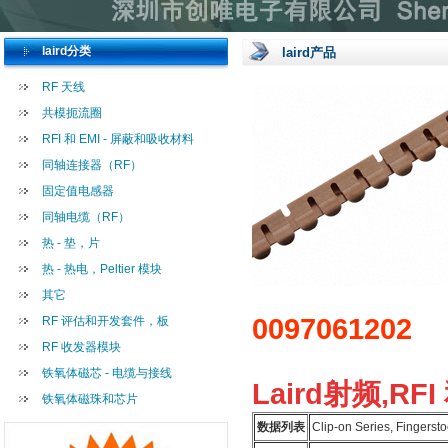
laird分类
laird产品
RF 天线
共模扼流圈
RFI 和 EMI - 屏蔽和吸收材料
同轴连接器（RF）
固定值电感器
同轴电缆（RF）
热 - 垫，片
热 - 热电，Peltier 模块
其它
0097061202
RF 评估和开发套件，板
RF 收发器模块
铁氧体磁芯 - 电缆与接线
Laird射频,RFI
铁氧体磁珠和芯片
数据列表
Clip-on Series, Fingerst