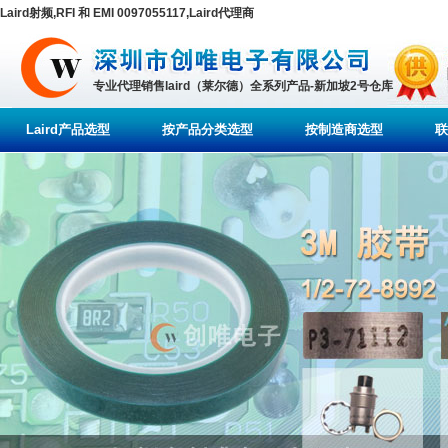
Laird射频,RFI 和 EMI 0097055117,Laird代理商
专业代理销售laird（莱尔德）全系列产品-新加坡2号仓库
Laird产品选型
按产品分类选型
按制造商选型
联