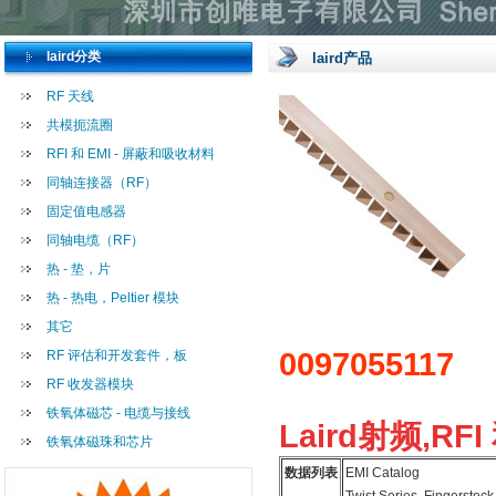
laird分类
laird产品
RF 天线
共模扼流圈
RFI 和 EMI - 屏蔽和吸收材料
同轴连接器（RF）
固定值电感器
同轴电缆（RF）
热 - 垫，片
热 - 热电，Peltier 模块
其它
0097055117
RF 评估和开发套件，板
RF 收发器模块
铁氧体磁芯 - 电缆与接线
Laird射频,RFI
铁氧体磁珠和芯片
数据列表
EMI Catalog