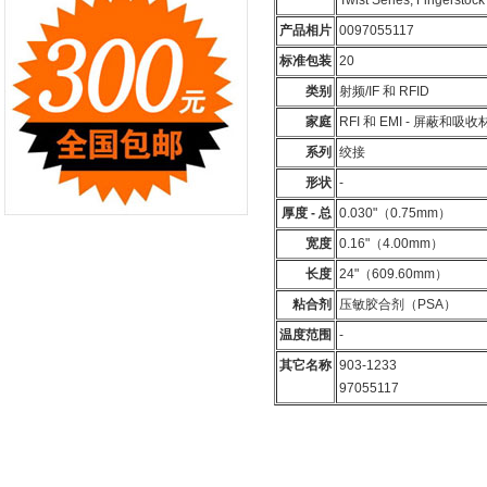
Twist Series, Fingerstoc
产品相片
0097055117
标准包装
20
类别
射频/IF 和 RFID
家庭
RFI 和 EMI - 屏蔽和吸收
系列
绞接
形状
-
厚度 - 总
0.030"（0.75mm）
宽度
0.16"（4.00mm）
长度
24"（609.60mm）
粘合剂
压敏胶合剂（PSA）
温度范围
-
其它名称
903-1233
97055117