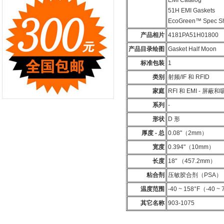
EMI Catalog
51H EMI Gaskets
EcoGreen™ Spec S
产品相片
4181PA51H01800
产品目录绘图
Gasket Half Moon
标准包装
1
类别
射频/IF 和 RFID
家庭
RFI 和 EMI - 屏蔽
系列
-
形状
D 形
厚度 - 总
0.08"（2mm）
宽度
0.394"（10mm）
长度
18" （457.2mm）
粘合剂
压敏胶合剂（PSA）
温度范围
-40 ~ 158°F（-40 ~
其它名称
903-1075