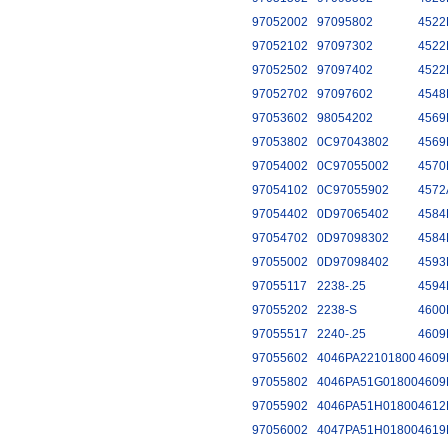
97052002
97095802
4522
97052102
97097302
4522
97052502
97097402
4522
97052702
97097602
4548
97053602
98054202
4569
97053802
0C97043802
4569
97054002
0C97055002
4570
97054102
0C97055902
4572
97054402
0D97065402
4584
97054702
0D97098302
4584
97055002
0D97098402
4593
97055117
2238-.25
4594
97055202
2238-S
4600
97055517
2240-.25
4609
97055602
4046PA22101800
4609
97055802
4046PA51G01800
4609
97055902
4046PA51H01800
4612
97056002
4047PA51H01800
4619