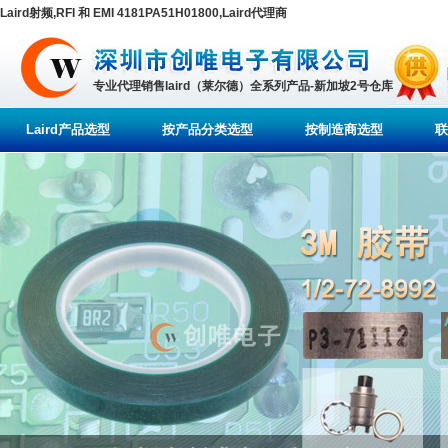
Laird射频,RFI 和 EMI 4181PA51H01800,Laird代理商
专业代理销售laird（莱尔德）全系列产品-新加坡2号仓库
Laird产品选型
按产品分类选型
按制造商选型
联