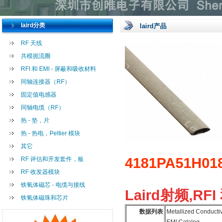
laird分类
laird产品
RF 天线
共模扼流圈
RFI 和 EMI - 屏蔽和吸收材料
同轴连接器（RF）
固定值电感器
同轴电缆（RF）
热 - 垫，片
热 - 热电，Peltier 模块
其它
4181PA51H01
RF 评估和开发套件，板
RF 收发器模块
铁氧体磁芯 - 电缆与接线
Laird射频,RFI
铁氧体磁珠和芯片
数据列表
Metallized Conducti