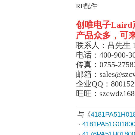
RF配件
创唯电子
Laird
产品众多，可
联系人：吕先生
电话：
400-900-3
传真：
0755-2758
邮箱：
sales@szc
企业
QQ
：
800152
旺旺：
szcwdz168
与《
4181PA51H01
·
4181PA51G0180
·
4176PA51H0180