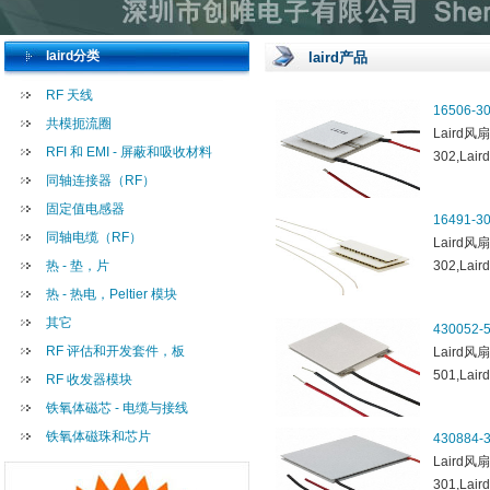
laird分类
laird产品
RF 天线
16506-3
共模扼流圈
Laird风扇
RFI 和 EMI - 屏蔽和吸收材料
302,Lair
同轴连接器（RF）
固定值电感器
16491-3
同轴电缆（RF）
Laird风扇
热 - 垫，片
302,Lair
热 - 热电，Peltier 模块
其它
430052-
RF 评估和开发套件，板
Laird风扇
501,Lair
RF 收发器模块
铁氧体磁芯 - 电缆与接线
铁氧体磁珠和芯片
430884-
Laird风扇
301,Lair