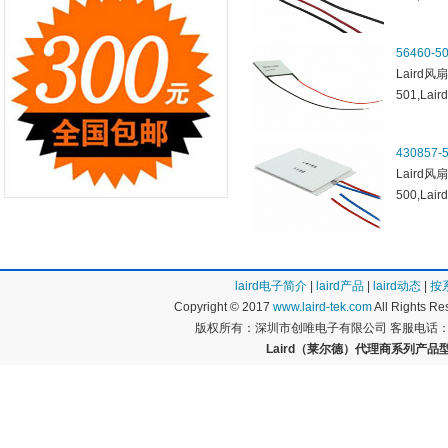
56460-5
Laird风扇
501,Lair
430857-
Laird风扇
500,Lair
laird电子简介
|
laird产品
|
laird动态
|
按
Copyright © 2017
www.laird-tek.com
All Rights 
版权所有：深圳市创唯电子有限公司 客服电话：400
Laird（莱尔德）代理商系列产品