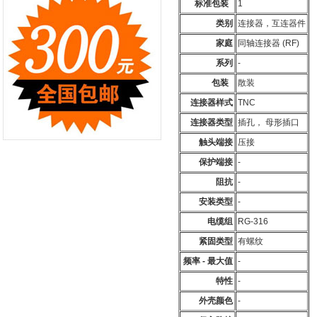
标准包装
1
类别
连接器，互连器件
家庭
同轴连接器 (RF)
系列
-
包装
散装
连接器样式
TNC
连接器类型
插孔， 母形插口
触头端接
压接
保护端接
-
阻抗
-
安装类型
-
电缆组
RG-316
紧固类型
有螺纹
频率 - 最大值
-
特性
-
外壳颜色
-