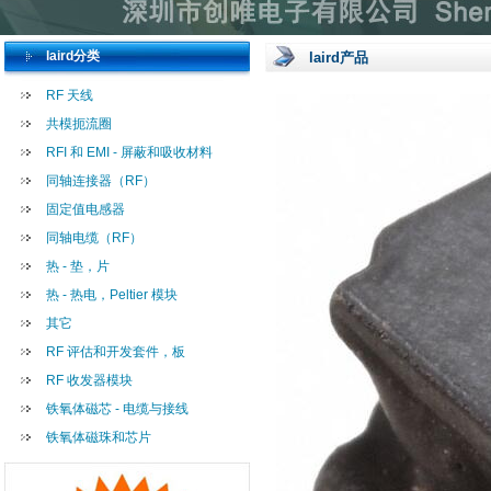
laird分类
laird产品
RF 天线
共模扼流圈
RFI 和 EMI - 屏蔽和吸收材料
同轴连接器（RF）
固定值电感器
同轴电缆（RF）
热 - 垫，片
热 - 热电，Peltier 模块
其它
RF 评估和开发套件，板
RF 收发器模块
铁氧体磁芯 - 电缆与接线
铁氧体磁珠和芯片