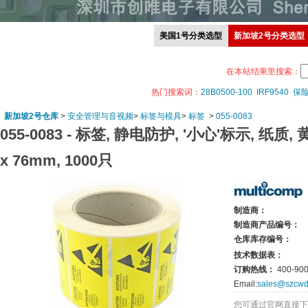
美国1号分类选型
新加坡2号分类选型
在本站结果里搜索：
热门搜索词：
28B0500-100
IRF9540
保
新加坡2号仓库
>
安全管理与音视频
>
标签与模具
>
标签
>
055-0083
055-0083 -
标签, 静电防护, '小心'标示, 纸质, 
x 76mm, 1000只
制造商：
制造商产品编号：
仓库库存编号：
技术数据表：
订购热线：
400-900
Email:
sales@szcwd
您可通过官网直接下