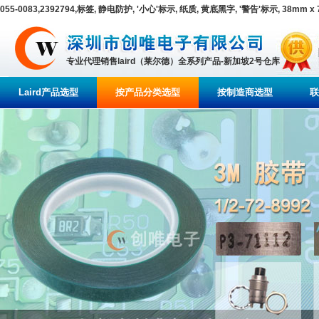
055-0083,2392794,标签, 静电防护, '小心'标示, 纸质, 黄底黑字, '警告'标示, 38mm x 
专业代理销售laird（莱尔德）全系列产品-新加坡2号仓库
Laird产品选型
按产品分类选型
按制造商选型
联