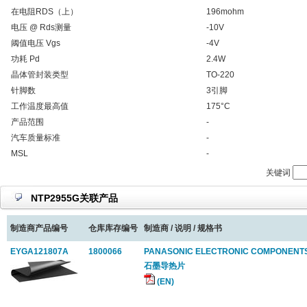
在电阻RDS（上）
196mohm
电压 @ Rds测量
-10V
阈值电压 Vgs
-4V
功耗 Pd
2.4W
晶体管封装类型
TO-220
针脚数
3引脚
工作温度最高值
175°C
产品范围
-
汽车质量标准
-
MSL
-
关键词
NTP2955G关联产品
制造商产品编号
仓库库存编号
制造商 / 说明 / 规格书
EYGA121807A
1800066
PANASONIC ELECTRONIC COMPONENT
石墨导热片
(EN)