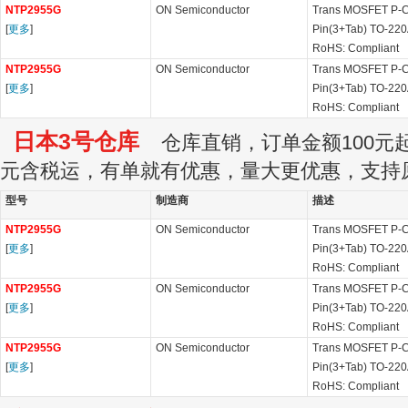
NTP2955G
ON Semiconductor
Trans MOSFET P-C
[
更多
]
Pin(3+Tab) TO-22
RoHS: Compliant
NTP2955G
ON Semiconductor
Trans MOSFET P-C
[
更多
]
Pin(3+Tab) TO-22
RoHS: Compliant
日本3号仓库
仓库直销，订单金额100元起订
元含税运，有单就有优惠，量大更优惠，支持
型号
制造商
描述
NTP2955G
ON Semiconductor
Trans MOSFET P-C
[
更多
]
Pin(3+Tab) TO-22
RoHS: Compliant
NTP2955G
ON Semiconductor
Trans MOSFET P-C
[
更多
]
Pin(3+Tab) TO-22
RoHS: Compliant
NTP2955G
ON Semiconductor
Trans MOSFET P-C
[
更多
]
Pin(3+Tab) TO-22
RoHS: Compliant