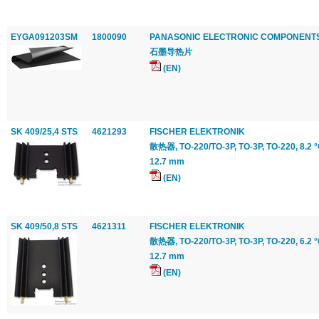
EYGA091203SM
1800090
PANASONIC ELECTRONIC COMPONENT
石墨导热片
(EN)
SK 409/25,4 STS
4621293
FISCHER ELEKTRONIK
散热器, TO-220/TO-3P, TO-3P, TO-220, 8.2 
12.7 mm
(EN)
SK 409/50,8 STS
4621311
FISCHER ELEKTRONIK
散热器, TO-220/TO-3P, TO-3P, TO-220, 6.2 
12.7 mm
(EN)