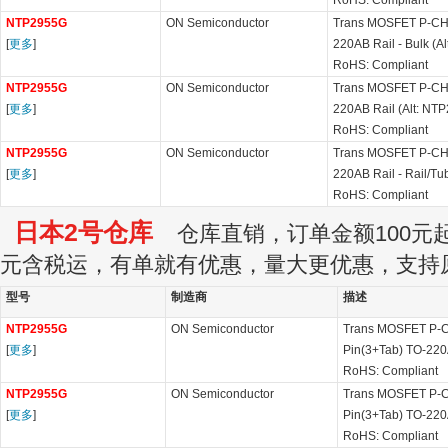
RoHS: Compliant
NTP2955G
ON Semiconductor
Trans MOSFET P-CH 
[
更多
]
220AB Rail - Bulk (A
RoHS: Compliant
NTP2955G
ON Semiconductor
Trans MOSFET P-CH 
[
更多
]
220AB Rail (Alt: NT
RoHS: Compliant
NTP2955G
ON Semiconductor
Trans MOSFET P-CH 
[
更多
]
220AB Rail - Rail/Tu
RoHS: Compliant
日本2号仓库
仓库直销，订单金额100元起订
元含税运，有单就有优惠，量大更优惠，支持
型号
制造商
描述
NTP2955G
ON Semiconductor
Trans MOSFET P-C
[
更多
]
Pin(3+Tab) TO-22
RoHS: Compliant
NTP2955G
ON Semiconductor
Trans MOSFET P-C
[
更多
]
Pin(3+Tab) TO-22
RoHS: Compliant