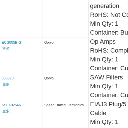
generation.
RoHS: Not Co
Min Qty:
1
Container:
Bu
Op Amps
ECG005B-G
Qorvo
[
更多
]
RoHS: Compl
Min Qty:
1
Container:
Cu
SAW Filters
856678
Qorvo
[
更多
]
Min Qty:
1
Container:
Cu
EIAJ3 Plug/5
SSCI-025461
Speed United Electronics
[
更多
]
Cable
Min Qty:
1