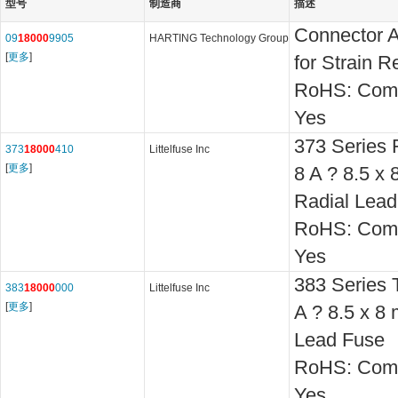
型号
制造商
描述
Connector A
09
18000
9905
HARTING Technology Group
[
更多
]
for Strain Re
RoHS: Comp
Yes
373 Series 
373
18000
410
Littelfuse Inc
[
更多
]
8 A ? 8.5 x
Radial Lead
RoHS: Comp
Yes
383 Series 
383
18000
000
Littelfuse Inc
[
更多
]
A ? 8.5 x 8
Lead Fuse
RoHS: Comp
Yes