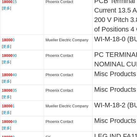
PCB Terminal 
18000
15
Phoenix Contact
[
更多
]
Current 13.5 
200 V Pitch 
of Positions 4
WI-M-18-0 (BU
18000
0
Mueller Electric Company
[
更多
]
PC TERMINA
18000
90
Phoenix Contact
[
更多
]
NOMINAL CU
Misc Products
18000
40
Phoenix Contact
[
更多
]
Misc Products
18000
35
Phoenix Contact
[
更多
]
WI-M-18-2 (BU
18000
1
Mueller Electric Company
[
更多
]
Misc Products
18000
49
Phoenix Contact
[
更多
]
LEG IND FA1