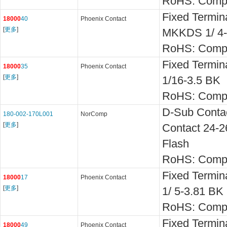
RoHS: Compl
Fixed Termin
18000
40
Phoenix Contact
[
更多
]
MKKDS 1/ 4-
RoHS: Compl
Fixed Termi
18000
35
Phoenix Contact
[
更多
]
1/16-3.5 BK
RoHS: Compl
D-Sub Conta
180-002-170L001
NorComp
[
更多
]
Contact 24-
Flash
RoHS: Compl
Fixed Termi
18000
17
Phoenix Contact
[
更多
]
1/ 5-3.81 BK
RoHS: Compl
Fixed Termin
18000
49
Phoenix Contact