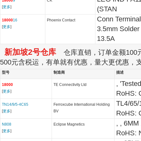
18000
9
CK
[
更多
]
(STAN
Conn Termina
18000
16
Phoenix Contact
[
更多
]
3.5mm Solder
13.5A
新加坡2号仓库
仓库直销，订单金额100元
500元含税运，有单就有优惠，量大更优惠，
型号
制造商
描述
, 'Tested
18000
TE Connectivity Ltd
[
更多
]
RoHS: C
TL4/65/
TN14/9/5-4C65
Ferroxcube International Holding
[
更多
]
BV
RoHS: C
, , 6M
N808
Eclipse Magnetics
[
更多
]
RoHS: N