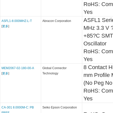
RoHS: Comp
Yes
ASFL1 Seri
ASFL1-8.000MHZ-L-T
Abracon Corporation
[
更多
]
MHz 3.3 V ?
+85?C SMT
Oscillator
RoHS: Comp
Yes
8 Contact 
MEM2067-02-180-00-A
Global Connector
[
更多
]
Technology
mm Profile 
(No Peg No
RoHS: Comp
Yes
CA-301 8.0000M-C: PB
Seiko Epson Corporation
FREE