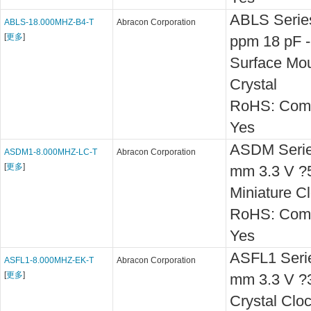
ABLS Serie
ABLS-18.000MHZ-B4-T
Abracon Corporation
[
更多
]
ppm 18 pF -
Surface Mou
Crystal
RoHS: Comp
Yes
ASDM Serie
ASDM1-8.000MHZ-LC-T
Abracon Corporation
[
更多
]
mm 3.3 V ?
Miniature Cl
RoHS: Comp
Yes
ASFL1 Serie
ASFL1-8.000MHZ-EK-T
Abracon Corporation
[
更多
]
mm 3.3 V 
Crystal Cloc