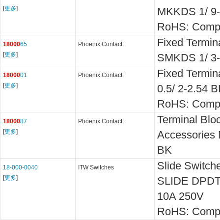
[
更多
]
MKKDS 1/ 9-
RoHS: Compl
Fixed Termin
18000
65
Phoenix Contact
[
更多
]
SMKDS 1/ 3-
Fixed Termin
18000
01
Phoenix Contact
[
更多
]
0.5/ 2-2.54 
RoHS: Compl
Terminal Blo
18000
87
Phoenix Contact
[
更多
]
Accessories
BK
Slide Switc
18-000-0040
ITW Switches
[
更多
]
SLIDE DPDT
10A 250V
RoHS: Compl