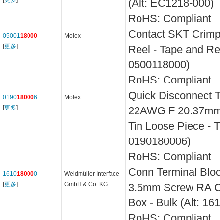
[
更多
]
(Alt: EC1218-000)
RoHS: Compliant
Contact SKT Crimp
05001
18000
Molex
[
更多
]
Reel - Tape and Ree
0500118000)
RoHS: Compliant
Quick Disconnect T
0190
18000
6
Molex
[
更多
]
22AWG F 20.37mm 
Tin Loose Piece - T
0190180006)
RoHS: Compliant
Conn Terminal Bl
1610
18000
0
Weidmüller Interface
[
更多
]
GmbH & Co. KG
3.5mm Screw RA C
Box - Bulk (Alt: 1
RoHS: Compliant