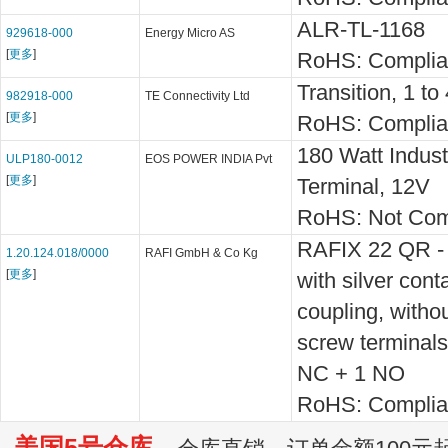
ALR-TL-1168
929618-000
Energy Micro AS
[
更多
]
RoHS: Complia
Transition, 1 to
982918-000
TE Connectivity Ltd
[
更多
]
RoHS: Complia
180 Watt Indust
ULP180-0012
EOS POWER INDIA Pvt
[
更多
]
Terminal, 12V
RoHS: Not Com
RAFIX 22 QR - 
1.20.124.018/0000
RAFI GmbH & Co Kg
[
更多
]
with silver cont
coupling, witho
screw terminal
NC + 1 NO
RoHS: Complia
美国5号仓库