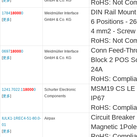
[
更多
]
GmbH & Co. KG
RoHS: Not Com
DIN Rail Mount 
1784
18000
0
Weidmüller Interface
[
更多
]
GmbH & Co. KG
6 Positions - 
4 mm2 - Screw 
RoHS: Not Com
Conn Feed-Thr
0697
18000
0
Weidmüller Interface
[
更多
]
GmbH & Co. KG
Block 2 POS S
24A
RoHS: Complia
MSM19 CS LE
1241.7022.1
18000
0
Schurter Electronic
[
更多
]
Components
IP67
RoHS: Complia
Circuit Breaker
IULK1-1REC4-51-80.0-
Airpax
01
Magnetic 1Pol
[
更多
]
RoHS: Complia