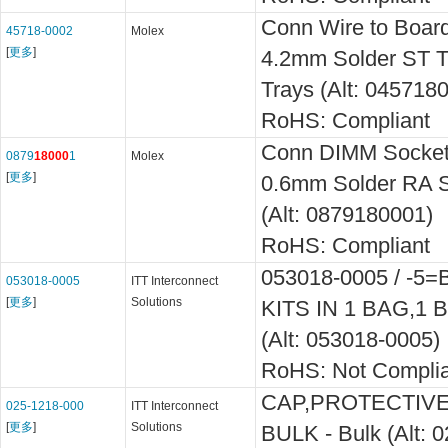
Conn Wire to Boa
45718-0002
Molex
[
更多
]
4.2mm Solder ST Th
Trays (Alt: 045718
RoHS: Compliant
Conn DIMM Socke
0879
18000
1
Molex
[
更多
]
0.6mm Solder RA S
(Alt: 0879180001)
RoHS: Compliant
053018-0005 / -5
053018-0005
ITT Interconnect
[
更多
]
Solutions
KITS IN 1 BAG,1 
(Alt: 053018-0005)
RoHS: Not Complia
CAP,PROTECTIV
025-1218-000
ITT Interconnect
[
更多
]
Solutions
BULK - Bulk (Alt: 