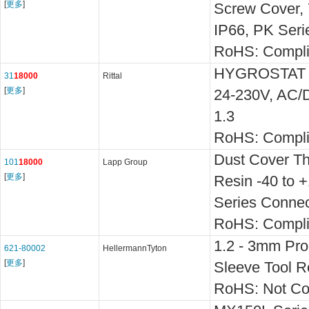
[
更多
]
Screw Cover, 
IP66, PK Seri
RoHS: Compli
HYGROSTAT 
31
18000
Rittal
[
更多
]
24-230V, AC/D
1.3
RoHS: Compli
Dust Cover Th
101
18000
Lapp Group
[
更多
]
Resin -40 to
Series Connec
RoHS: Compli
1.2 - 3mm Pro
621-80002
HellermannTyton
[
更多
]
Sleeve Tool 
RoHS: Not Co