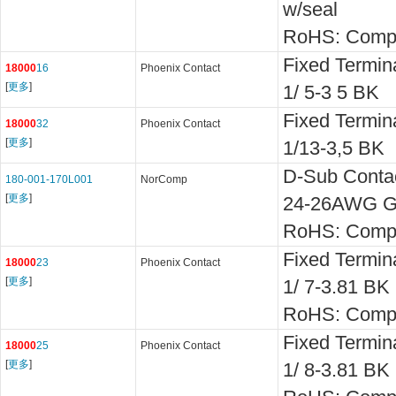
w/seal
RoHS: Compl
Fixed Termi
18000
16
Phoenix Contact
[
更多
]
1/ 5-3 5 BK
Fixed Termi
18000
32
Phoenix Contact
[
更多
]
1/13-3,5 BK
D-Sub Contac
180-001-170L001
NorComp
[
更多
]
24-26AWG Go
RoHS: Compl
Fixed Termi
18000
23
Phoenix Contact
[
更多
]
1/ 7-3.81 BK
RoHS: Compl
Fixed Termi
18000
25
Phoenix Contact
[
更多
]
1/ 8-3.81 BK