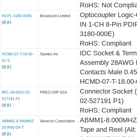
RoHS: Not Complia
Optocoupler Logic-
HCPL-3180-000E
Broadcom Limited
[
更多
]
IN 1-CH 8-Pin PDI
3180-000E)
RoHS: Compliant
IDC Socket & Term
HCMD-07-T-18.00-
Samtec Inc
01-S
Assembly 28AWG I
[
更多
]
Contacts Male 0.457
HCMD-07-T-18.00-
Connector Socket (
8FC-18-0001-02-
PRECI-DIP SSA
527191 P1
02-527191 P1)
[
更多
]
RoHS: Compliant
ABMM1-8.000MHZ-
ABMM1-8.000MHZ-
Abracon Corporation
20-R60-D4-T
Tape and Reel (Al
[
更多
]