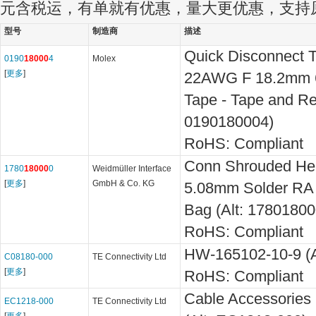
元含税运，有单就有优惠，量大更优惠，支持
型号
制造商
描述
Quick Disconnect T
0190
18000
4
Molex
[
更多
]
22AWG F 18.2mm 6
Tape - Tape and Ree
0190180004)
RoHS: Compliant
Conn Shrouded He
1780
18000
0
Weidmüller Interface
[
更多
]
GmbH & Co. KG
5.08mm Solder RA 
Bag (Alt: 17801800
RoHS: Compliant
HW-165102-10-9 (A
C08180-000
TE Connectivity Ltd
[
更多
]
RoHS: Compliant
Cable Accessories
EC1218-000
TE Connectivity Ltd