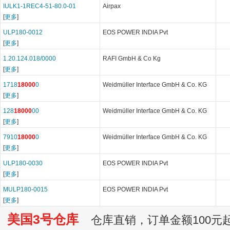
IULK1-1REC4-51-80.0-01
Airpax
[
更多
]
ULP180-0012
EOS POWER INDIA Pvt
[
更多
]
1.20.124.018/0000
RAFI GmbH & Co Kg
[
更多
]
1718
18000
0
Weidmüller Interface GmbH & Co. KG
[
更多
]
128
18000
00
Weidmüller Interface GmbH & Co. KG
[
更多
]
7910
18000
0
Weidmüller Interface GmbH & Co. KG
[
更多
]
ULP180-0030
EOS POWER INDIA Pvt
[
更多
]
MULP180-0015
EOS POWER INDIA Pvt
[
更多
]
美国3号仓库
仓库直销，订单金额100元起订