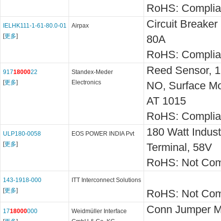
RoHS: Complia
Circuit Breaker
IELHK111-1-61-80.0-01
Airpax
[
更多
]
80A
RoHS: Complia
Reed Sensor, 1
917
18000
22
Standex-Meder
[
更多
]
Electronics
NO, Surface Mo
AT 1015
RoHS: Complia
180 Watt Indust
ULP180-0058
EOS POWER INDIA Pvt
[
更多
]
Terminal, 58V
RoHS: Not Com
143-1918-000
ITT Interconnect Solutions
[
更多
]
RoHS: Not Com
Conn Jumper 
17
18000
000
Weidmüller Interface