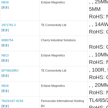
, , 25
N818
Eclipse Magnetics
[
更多
]
5MM
RoHS: N
, , 14A
1971781-2
TE Connectivity Ltd
[
更多
]
RoHS: C
6090754
Cherry Industrial Solutions
[
更多
]
RoHS: C
, , 10
N813
Eclipse Magnetics
[
更多
]
RoHS: N
, 100R,
EP7W100RJ
TE Connectivity Ltd
[
更多
]
RoHS: C
, , 20
N816
Eclipse Magnetics
[
更多
]
RoHS: N
TL4/65/
TN23/14/7-4C65
Ferroxcube International Holding
[
更多
]
BV
RoHS: C