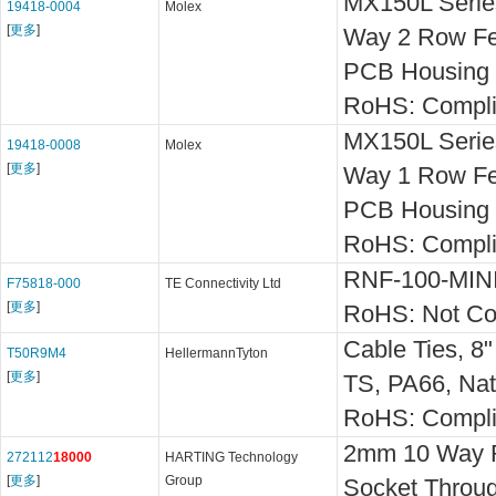
MX150L Serie
19418-0004
Molex
[
更多
]
Way 2 Row Fe
PCB Housing
RoHS: Compli
MX150L Serie
19418-0008
Molex
[
更多
]
Way 1 Row Fe
PCB Housing
RoHS: Compli
RNF-100-MINI
F75818-000
TE Connectivity Ltd
[
更多
]
RoHS: Not Co
Cable Ties, 8"
T50R9M4
HellermannTyton
[
更多
]
TS, PA66, Nat
RoHS: Compli
2mm 10 Way R
272112
18000
HARTING Technology
[
更多
]
Group
Socket Throu